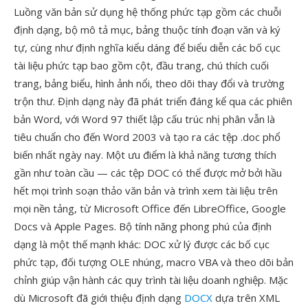
Luồng văn bản sử dụng hệ thống phức tạp gồm các chuỗi
định dạng, bộ mô tả mục, bảng thuộc tính đoạn văn và ký
tự, cùng như định nghĩa kiểu dáng để biểu diễn các bố cục
tài liệu phức tạp bao gồm cột, đầu trang, chú thích cuối
trang, bảng biểu, hình ảnh nổi, theo dõi thay đổi và trường
trộn thư. Định dạng này đã phát triển đáng kể qua các phiên
bản Word, với Word 97 thiết lập cấu trúc nhị phân vẫn là
tiêu chuẩn cho đến Word 2003 và tạo ra các tệp .doc phổ
biến nhất ngày nay. Một ưu điểm là khả năng tương thích
gần như toàn cầu — các tệp DOC có thể được mở bởi hầu
hết mọi trình soạn thảo văn bản và trình xem tài liệu trên
mọi nền tảng, từ Microsoft Office đến LibreOffice, Google
Docs và Apple Pages. Bộ tính năng phong phú của định
dạng là một thế mạnh khác: DOC xử lý được các bố cục
phức tạp, đối tượng OLE nhúng, macro VBA và theo dõi bản
chỉnh giúp vận hành các quy trình tài liệu doanh nghiệp. Mặc
dù Microsoft đã giới thiệu định dạng
DOCX
dựa trên XML