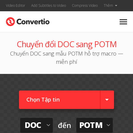
Video Editor
Add Subtitles to Video
Compress Video
Thêm
Chuyển đổi DOC sang POTM
Chuyển DOC sang mẫu POTM hỗ trợ macro —
miễn phí
Chọn Tập tin
DOC
POTM
đến