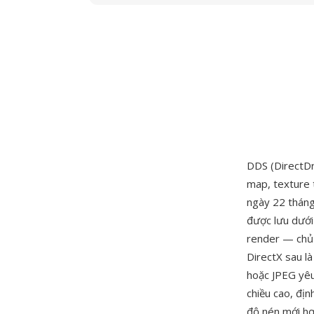
DDS (DirectDr
map, texture 
ngày 22 tháng
được lưu dưới
render — chủ 
DirectX sau l
hoặc JPEG yêu 
chiều cao, đị
độ nén mới hơ