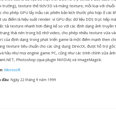
i trường), texture thể tích/3D và mảng texture, mỗi loại với chu
ớc cho phép GPU lấy mẫu các phiên bản kích thước phù hợp ở các 
t ưu điểm là hiệu suất render: vì GPU đọc dữ liệu DDS trực tiếp mà
việc tải texture nhanh hơn đáng kể so với các định dạng ảnh truyền
ở trạng thái nén trong bộ nhớ video, cho phép nhiều texture vừa 
 trị của định dạng trong phát triển game là một điểm mạnh then c
ạng texture tiêu chuẩn cho các ứng dụng DirectX, được hỗ trợ gốc
 và hầu như mọi engine game PC, cũng như các trình chỉnh sửa ản
 Paint.NET, Photoshop (qua plugin NVIDIA) và ImageMagick.
ển
:
Microsoft
n đầu
: Ngày 22 tháng 9 năm 1999