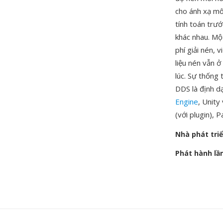
cho ánh xạ mô
tính toán trư
khác nhau. Mộ
phí giải nén, 
liệu nén vẫn 
lúc. Sự thống
DDS là định d
Engine
, Unity
(với plugin),
Nhà phát tri
Phát hành lầ