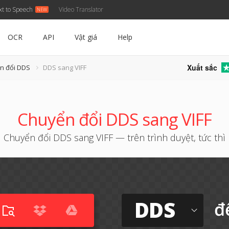
xt to Speech
Video Translator
OCR
API
Vật giá
Help
Xuất sắc
n đổi DDS
DDS sang VIFF
Chuyển đổi DDS sang VIFF
Chuyển đổi DDS sang VIFF — trên trình duyệt, tức thì
DDS
đ