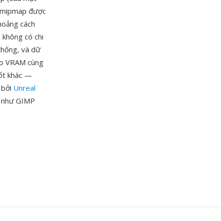
ỗi mipmap được
khoảng cách
 không có chi
 thống, và dữ
vào VRAM cùng
hốt khác —
 bởi
Unreal
h như GIMP