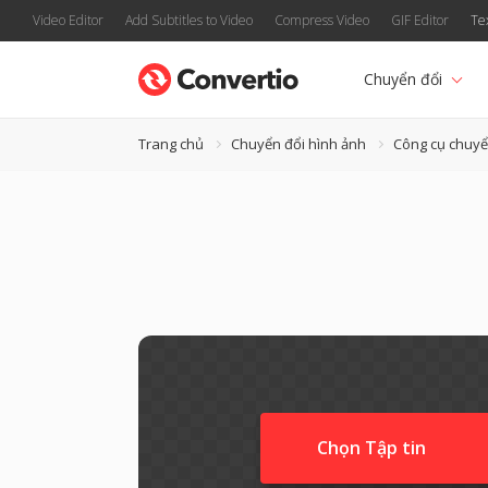
Video Editor
Add Subtitles to Video
Compress Video
GIF Editor
Te
Chuyển đổi
Trang chủ
Chuyển đổi hình ảnh
Công cụ chuyể
Chọn Tập tin