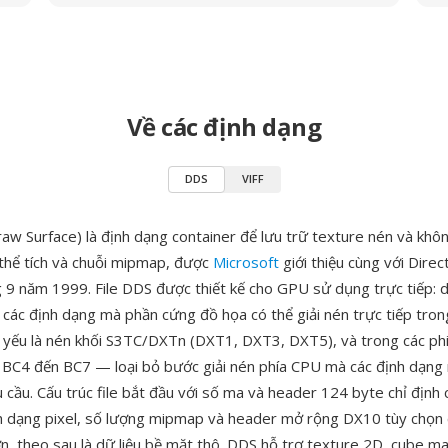
Về các định dạng
DDS
VIFF
aw Surface) là định dạng container để lưu trữ texture nén và khô
thể tích và chuỗi mipmap, được
Microsoft
giới thiệu cùng với Direc
 9 năm 1999. File DDS được thiết kế cho GPU sử dụng trực tiếp: dữ
 các định dạng mà phần cứng đồ họa có thể giải nén trực tiếp tron
yếu là nén khối S3TC/DXTn (DXT1, DXT3, DXT5), và trong các ph
à BC4 đến BC7 — loại bỏ bước giải nén phía CPU mà các định dạn
cầu. Cấu trúc file bắt đầu với số ma và header 124 byte chỉ định 
nh dạng pixel, số lượng mipmap và header mở rộng DX10 tùy chọn 
n, theo sau là dữ liệu bề mặt thô. DDS hỗ trợ texture 2D, cube m