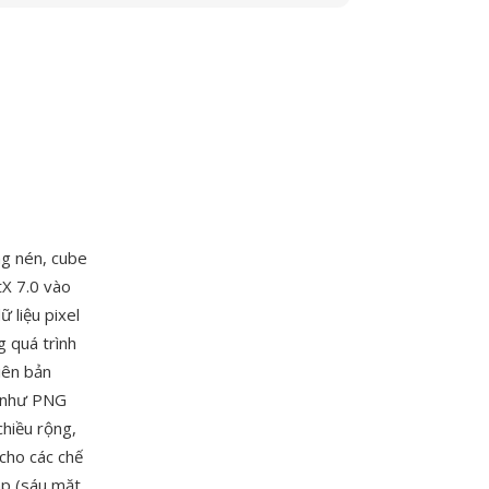
ng nén, cube
tX 7.0 vào
 liệu pixel
g quá trình
iên bản
g như PNG
chiều rộng,
cho các chế
ap (sáu mặt