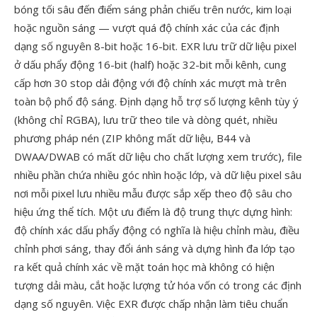
bóng tối sâu đến điểm sáng phản chiếu trên nước, kim loại
hoặc nguồn sáng — vượt quá độ chính xác của các định
dạng số nguyên 8-bit hoặc 16-bit. EXR lưu trữ dữ liệu pixel
ở dấu phẩy động 16-bit (half) hoặc 32-bit mỗi kênh, cung
cấp hơn 30 stop dải động với độ chính xác mượt mà trên
toàn bộ phổ độ sáng. Định dạng hỗ trợ số lượng kênh tùy ý
(không chỉ RGBA), lưu trữ theo tile và dòng quét, nhiều
phương pháp nén (ZIP không mất dữ liệu, B44 và
DWAA/DWAB có mất dữ liệu cho chất lượng xem trước), file
nhiều phần chứa nhiều góc nhìn hoặc lớp, và dữ liệu pixel sâu
nơi mỗi pixel lưu nhiều mẫu được sắp xếp theo độ sâu cho
hiệu ứng thể tích. Một ưu điểm là độ trung thực dựng hình:
độ chính xác dấu phẩy động có nghĩa là hiệu chỉnh màu, điều
chỉnh phơi sáng, thay đổi ánh sáng và dựng hình đa lớp tạo
ra kết quả chính xác về mặt toán học mà không có hiện
tượng dải màu, cắt hoặc lượng tử hóa vốn có trong các định
dạng số nguyên. Việc EXR được chấp nhận làm tiêu chuẩn