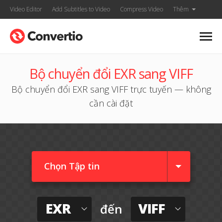
Video Editor
Add Subtitles to Video
Compress Video
Thêm
Bộ chuyển đổi EXR sang VIFF
Bộ chuyển đổi EXR sang VIFF trực tuyến — không
cần cài đặt
Chọn Tập tin
EXR
VIFF
đến