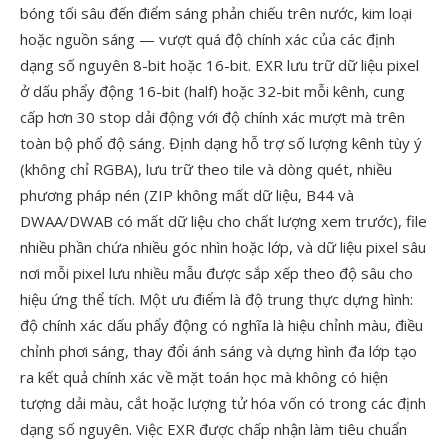
bóng tối sâu đến điểm sáng phản chiếu trên nước, kim loại
hoặc nguồn sáng — vượt quá độ chính xác của các định
dạng số nguyên 8-bit hoặc 16-bit. EXR lưu trữ dữ liệu pixel
ở dấu phẩy động 16-bit (half) hoặc 32-bit mỗi kênh, cung
cấp hơn 30 stop dải động với độ chính xác mượt mà trên
toàn bộ phổ độ sáng. Định dạng hỗ trợ số lượng kênh tùy ý
(không chỉ RGBA), lưu trữ theo tile và dòng quét, nhiều
phương pháp nén (ZIP không mất dữ liệu, B44 và
DWAA/DWAB có mất dữ liệu cho chất lượng xem trước), file
nhiều phần chứa nhiều góc nhìn hoặc lớp, và dữ liệu pixel sâu
nơi mỗi pixel lưu nhiều mẫu được sắp xếp theo độ sâu cho
hiệu ứng thể tích. Một ưu điểm là độ trung thực dựng hình:
độ chính xác dấu phẩy động có nghĩa là hiệu chỉnh màu, điều
chỉnh phơi sáng, thay đổi ánh sáng và dựng hình đa lớp tạo
ra kết quả chính xác về mặt toán học mà không có hiện
tượng dải màu, cắt hoặc lượng tử hóa vốn có trong các định
dạng số nguyên. Việc EXR được chấp nhận làm tiêu chuẩn