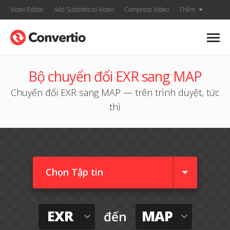
Video Editor
Add Subtitles to Video
Compress Video
Thêm
Bộ chuyển đổi EXR sang MAP
Chuyển đổi EXR sang MAP — trên trình duyệt, tức
thì
Chọn Tập tin
EXR
MAP
đến