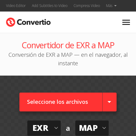
Video Editor
Add Subtitles to Video
Compress Video
Más
Convertidor de EXR a MAP
Conversión de EXR a MAP — en el navegador, al
instante
Seleccione los archivos
EXR
MAP
a