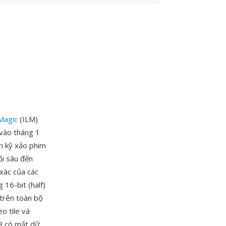
 Magic
(ILM)
vào tháng 1
h kỹ xảo phim
ối sâu đến
xác của các
 16-bit (half)
 trên toàn bộ
o tile và
B có mất dữ