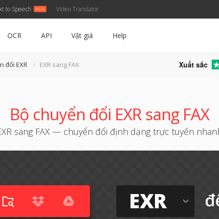
xt to Speech
Video Translator
OCR
API
Vật giá
Help
Xuất sắc
n đổi EXR
EXR sang FAX
Bộ chuyển đổi EXR sang FAX
EXR sang FAX — chuyển đổi định dạng trực tuyến nhan
EXR
đ