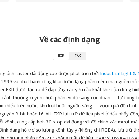
Về các định dạng
EXR
FAX
ạng ảnh raster dải động cao được phát triển bởi
Industrial Light &
m 1999 và phát hành công khai dưới dạng phần mềm mã nguồn mở 
nEXR được tạo ra để đáp ứng các yêu cầu khắt khe của dựng hìn
ác cảnh thường xuyên chứa phạm vi độ sáng cực đoan — từ bóng t
n chiếu trên nước, kim loại hoặc nguồn sáng — vượt quá độ chính 
guyên 8-bit hoặc 16-bit. EXR lưu trữ dữ liệu pixel ở dấu phẩy động
ỗi kênh, cung cấp hơn 30 stop dải động với độ chính xác mượt mà
ịnh dạng hỗ trợ số lượng kênh tùy ý (không chỉ RGBA), lưu trữ the
hiều phương pháp nén (ZIP không mất dữ liệu, B44 và DWAA/DWA