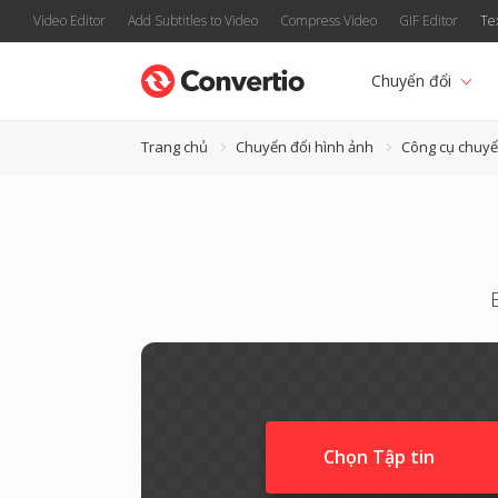
Video Editor
Add Subtitles to Video
Compress Video
GIF Editor
Te
Chuyển đổi
Trang chủ
Chuyển đổi hình ảnh
Công cụ chuyể
Chọn Tập tin