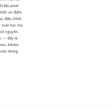
ữ liệu pixel
. Một ưu điểm
u, điều chỉnh
ặt toán học mà
 số nguyên.
c — đây là
sion, Adobe
 được nhúng