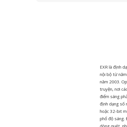
EXR là định d
nội bộ từ nă
năm 2003. Ope
truyện, nơi c
điểm sáng phả
định dạng số n
hoặc 32-bit m
phổ độ sáng. Đ
dòng quét, n