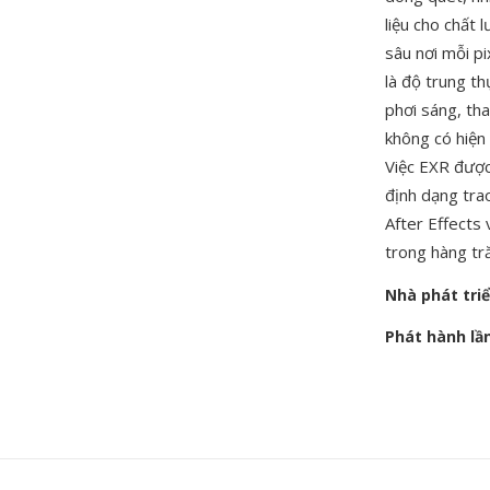
liệu cho chất 
sâu nơi mỗi p
là độ trung th
phơi sáng, th
không có hiện
Việc EXR được
định dạng tra
After Effects
trong hàng tr
Nhà phát tri
Phát hành lầ