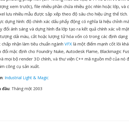
lượng xem trước), file nhiều phần chứa nhiều góc nhìn hoặc lớp, và d
ixel lưu nhiều mẫu được sắp xếp theo độ sâu cho hiệu ứng thể tích
ực dựng hình: độ chính xác dấu phẩy động có nghĩa là hiệu chỉnh mà
ay đổi ánh sáng và dựng hình đa lớp tạo ra kết quả chính xác về m
 tượng dải màu, cắt hoặc lượng tử hóa vốn có trong các định dạng
 chấp nhận làm tiêu chuẩn ngành
VFX
là một điểm mạnh cốt lõi khá
o đổi mặc định cho Foundry Nuke, Autodesk Flame, Blackmagic Fu
 và mọi bộ render 3D chính, và thư viện C++ mã nguồn mở của nó
ăm công cụ sản xuất.
ển
:
Industrial Light & Magic
n đầu
: Tháng một 2003