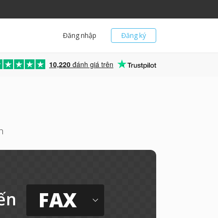
Đăng nhập
Đăng ký
10,220
đánh giá trên
h
FAX
ến