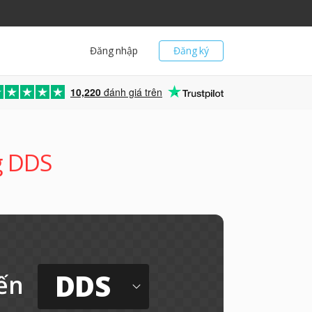
Đăng nhập
Đăng ký
10,220
đánh giá trên
g DDS
DDS
ến