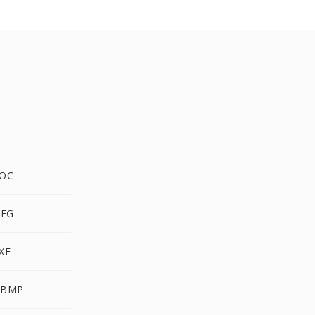
DOC
PEG
XF
WBMP