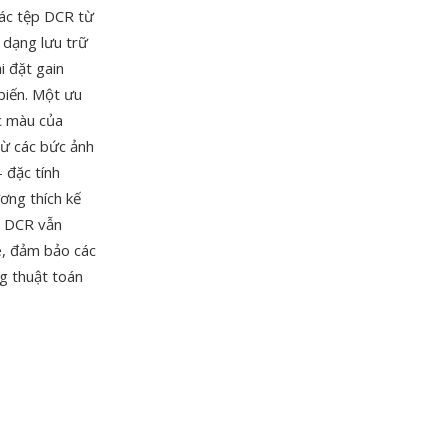
các tệp DCR từ
 dạng lưu trữ
i đặt gain
biến. Một ưu
c màu của
từ các bức ảnh
 đặc tính
ơng thích kế
p DCR vẫn
, đảm bảo các
ng thuật toán