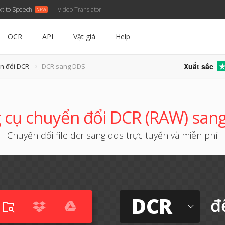
xt to Speech
Video Translator
OCR
API
Vật giá
Help
Xuất sắc
n đổi DCR
DCR sang DDS
 cụ chuyển đổi DCR (RAW) san
Chuyển đổi file dcr sang dds trực tuyến và miễn phí
DCR
đ