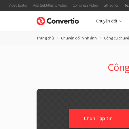
Video Editor
Add Subtitles to Video
Compress Video
GIF Editor
Te
Chuyển đổi
Trang chủ
Chuyển đổi hình ảnh
Công cụ chuyể
Công
Chọn Tập tin