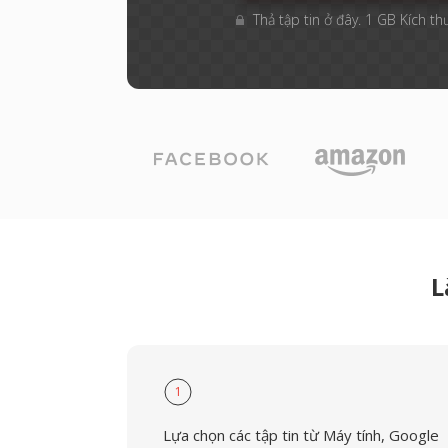
Thả tập tin ở đây. 1 GB Kích th
L
1
Lựa chọn các tập tin từ Máy tính, Google