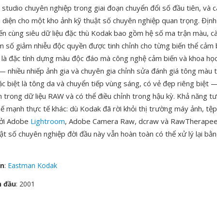
à studio chuyên nghiệp trong giai đoạn chuyển đổi số đầu tiên, và 
ại diện cho một kho ảnh kỹ thuật số chuyên nghiệp quan trọng. Định
iến cùng siêu dữ liệu đặc thù Kodak bao gồm hệ số ma trận màu, cà
m số giảm nhiễu độc quyền được tinh chỉnh cho từng biến thể cảm 
là đặc tính dựng màu độc đáo mà công nghệ cảm biến và khoa họ
— nhiều nhiếp ảnh gia và chuyên gia chỉnh sửa đánh giá tông màu 
c biệt là tông da và chuyển tiếp vùng sáng, có vẻ đẹp riêng biệt —
 trong dữ liệu RAW và có thể điều chỉnh trong hậu kỳ. Khả năng tư
hế mạnh thực tế khác: dù Kodak đã rời khỏi thị trường máy ảnh, tệ
bởi Adobe
Lightroom
, Adobe Camera Raw, dcraw và RawTherapee
ật số chuyên nghiệp đời đầu này vẫn hoàn toàn có thể xử lý lại bằ
ển
:
Eastman Kodak
n đầu
: 2001