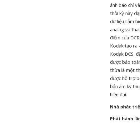
ảnh báo chí v
thời kỳ này đ
dữ liệu cảm b
analog và tha
điểm của DCR 
Kodak tạo ra 
Kodak DCS, đặ
được bảo toàn
thừa là một t
được hỗ trợ 
bản âm kỹ thu
hiện đại.
Nhà phát tri
Phát hành lầ