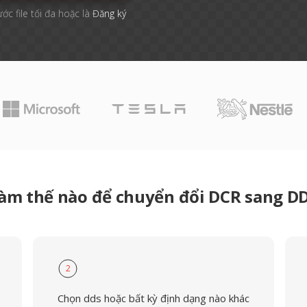
ước file tối đa hoặc là
Đăng ký
àm thế nào để chuyển đổi DCR sang D
2
Chọn dds hoặc bất kỳ định dạng nào khác