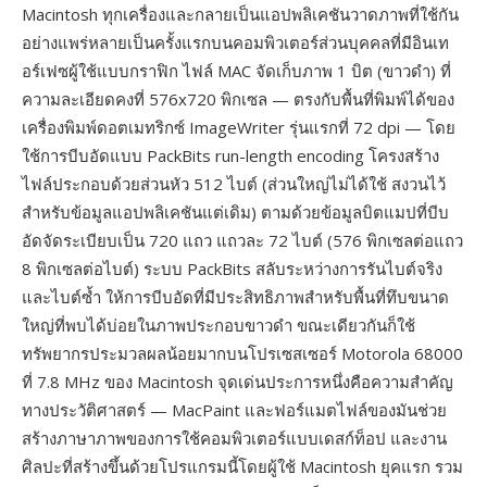
Macintosh ทุกเครื่องและกลายเป็นแอปพลิเคชันวาดภาพที่ใช้กัน
อย่างแพร่หลายเป็นครั้งแรกบนคอมพิวเตอร์ส่วนบุคคลที่มีอินเท
อร์เฟซผู้ใช้แบบกราฟิก ไฟล์ MAC จัดเก็บภาพ 1 บิต (ขาวดำ) ที่
ความละเอียดคงที่ 576x720 พิกเซล — ตรงกับพื้นที่พิมพ์ได้ของ
เครื่องพิมพ์ดอตเมทริกซ์ ImageWriter รุ่นแรกที่ 72 dpi — โดย
ใช้การบีบอัดแบบ PackBits run-length encoding โครงสร้าง
ไฟล์ประกอบด้วยส่วนหัว 512 ไบต์ (ส่วนใหญ่ไม่ได้ใช้ สงวนไว้
สำหรับข้อมูลแอปพลิเคชันแต่เดิม) ตามด้วยข้อมูลบิตแมปที่บีบ
อัดจัดระเบียบเป็น 720 แถว แถวละ 72 ไบต์ (576 พิกเซลต่อแถว
8 พิกเซลต่อไบต์) ระบบ PackBits สลับระหว่างการรันไบต์จริง
และไบต์ซ้ำ ให้การบีบอัดที่มีประสิทธิภาพสำหรับพื้นที่ทึบขนาด
ใหญ่ที่พบได้บ่อยในภาพประกอบขาวดำ ขณะเดียวกันก็ใช้
ทรัพยากรประมวลผลน้อยมากบนโปรเซสเซอร์ Motorola 68000
ที่ 7.8 MHz ของ Macintosh จุดเด่นประการหนึ่งคือความสำคัญ
ทางประวัติศาสตร์ — MacPaint และฟอร์แมตไฟล์ของมันช่วย
สร้างภาษาภาพของการใช้คอมพิวเตอร์แบบเดสก์ท็อป และงาน
ศิลปะที่สร้างขึ้นด้วยโปรแกรมนี้โดยผู้ใช้ Macintosh ยุคแรก รวม