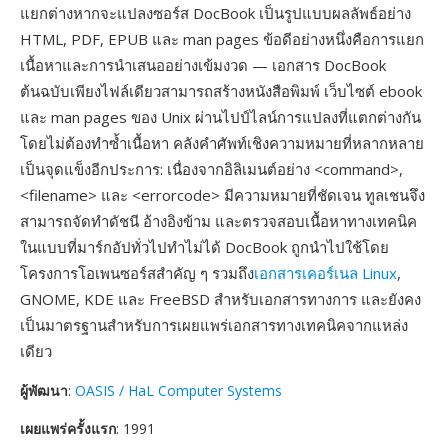
แยกต่างหากจะแปลงซอร์ส DocBook เป็นรูปแบบผลลัพธ์อย่าง
HTML, PDF, EPUB และ man pages ข้อดีอย่างหนึ่งคือการแยก
เนื้อหาและการนำเสนออย่างเข้มงวด — เอกสาร DocBook
ต้นฉบับเพียงไฟล์เดียวสามารถสร้างหนังสือพิมพ์ เว็บไซต์ ebook
และ man pages ของ Unix ผ่านไปป์ไลน์การแปลงที่แตกต่างกัน
โดยไม่ต้องทำซ้ำเนื้อหา คลังคำศัพท์เชิงความหมายที่หลากหลาย
เป็นจุดแข็งอีกประการ: เนื่องจากอิลิเมนต์อย่าง <command>,
<filename> และ <errorcode> มีความหมายที่ชัดเจน ทูลเชนจึง
สามารถจัดทำดัชนี อ้างอิงข้าม และตรวจสอบเนื้อหาทางเทคนิค
ในแบบที่มาร์กอัปทั่วไปทำไม่ได้ DocBook ถูกนำไปใช้โดย
โครงการโอเพนซอร์สสำคัญ ๆ รวมถึง
เอกสารเคอร์เนล Linux
,
GNOME, KDE และ FreeBSD สำหรับเอกสารทางการ และยังคง
เป็นมาตรฐานสำหรับการเผยแพร่เอกสารทางเทคนิคจากแหล่ง
เดียว
ผู้พัฒนา
:
OASIS / HaL Computer Systems
เผยแพร่ครั้งแรก
: 1991