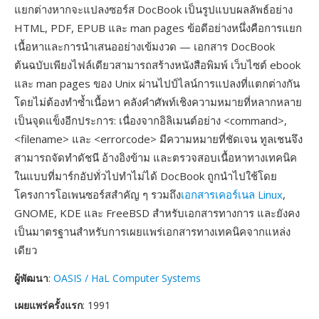
แยกต่างหากจะแปลงซอร์ส DocBook เป็นรูปแบบผลลัพธ์อย่าง
HTML, PDF, EPUB และ man pages ข้อดีอย่างหนึ่งคือการแยก
เนื้อหาและการนำเสนออย่างเข้มงวด — เอกสาร DocBook
ต้นฉบับเพียงไฟล์เดียวสามารถสร้างหนังสือพิมพ์ เว็บไซต์ ebook
และ man pages ของ Unix ผ่านไปป์ไลน์การแปลงที่แตกต่างกัน
โดยไม่ต้องทำซ้ำเนื้อหา คลังคำศัพท์เชิงความหมายที่หลากหลาย
เป็นจุดแข็งอีกประการ: เนื่องจากอิลิเมนต์อย่าง <command>,
<filename> และ <errorcode> มีความหมายที่ชัดเจน ทูลเชนจึง
สามารถจัดทำดัชนี อ้างอิงข้าม และตรวจสอบเนื้อหาทางเทคนิค
ในแบบที่มาร์กอัปทั่วไปทำไม่ได้ DocBook ถูกนำไปใช้โดย
โครงการโอเพนซอร์สสำคัญ ๆ รวมถึง
เอกสารเคอร์เนล Linux
,
GNOME, KDE และ FreeBSD สำหรับเอกสารทางการ และยังคง
เป็นมาตรฐานสำหรับการเผยแพร่เอกสารทางเทคนิคจากแหล่ง
เดียว
ผู้พัฒนา
:
OASIS / HaL Computer Systems
เผยแพร่ครั้งแรก
: 1991