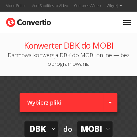
Video Editor
Add Subtitles to Video
Compress Video
Więcej
Konwerter DBK do MOBI
Darmowa konwersja DBK do MOBI online — bez
oprogramowania
Wybierz pliki
DBK
MOBI
do