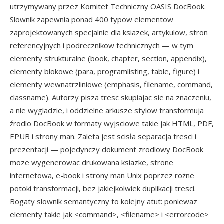
utrzymywany przez Komitet Techniczny OASIS DocBook.
Slownik zapewnia ponad 400 typow elementow
zaprojektowanych specjalnie dla ksiazek, artykulow, stron
referencyjnych i podrecznikow technicznych — w tym
elementy strukturalne (book, chapter, section, appendix),
elementy blokowe (para, programlisting, table, figure) i
elementy wewnatrzliniowe (emphasis, filename, command,
classname). Autorzy pisza tresc skupiajac sie na znaczeniu,
a nie wygladzie, i oddzielne arkusze stylow transformuja
źrodlo DocBook w formaty wyjsciowe takie jak HTML, PDF,
EPUB i strony man. Zaleta jest scisła separacja tresci i
prezentacji — pojedynczy dokument zrodlowy DocBook
moze wygenerowac drukowana ksiazke, strone
internetowa, e-book i strony man Unix poprzez rożne
potoki transformacji, bez jakiejkolwiek duplikacji tresci.
Bogaty slownik semantyczny to kolejny atut: poniewaz
elementy takie jak <command>, <filename> i <errorcode>