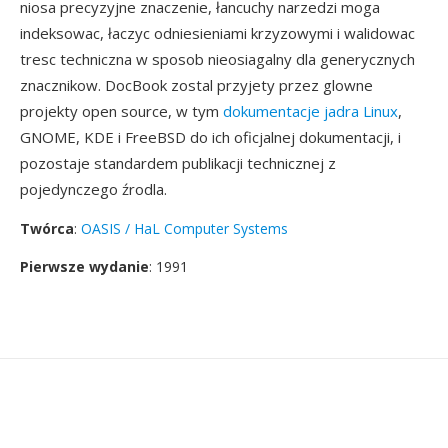
niosa precyzyjne znaczenie, łancuchy narzedzi moga
indeksowac, łaczyc odniesieniami krzyzowymi i walidowac
tresc techniczna w sposob nieosiagalny dla generycznych
znacznikow. DocBook zostal przyjety przez glowne
projekty open source, w tym
dokumentacje jadra Linux
,
GNOME, KDE i FreeBSD do ich oficjalnej dokumentacji, i
pozostaje standardem publikacji technicznej z
pojedynczego źrodla.
Twórca
:
OASIS / HaL Computer Systems
Pierwsze wydanie
: 1991