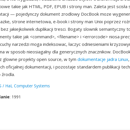
iowe takie jak HTML, PDF, EPUB i strony man. Zaleta jest scisła 
zentacji — pojedynczy dokument zrodlowy DocBook moze wygene
azke, strone internetowa, e-book i strony man Unix poprzez roż
 bez jakiejkolwiek duplikacji tresci. Bogaty slownik semantyczny to
enty takie jak <command>, <filename> i <errorcode> niosa prec
ncuchy narzedzi moga indeksowac, łaczyc odniesieniami krzyzowy
zna w sposob nieosiagalny dla generycznych znacznikow. DocBook
ez glowne projekty open source, w tym
dokumentacje jadra Linux
ch oficjalnej dokumentacji, i pozostaje standardem publikacji tech
źrodla.
S / HaL Computer Systems
danie
: 1991