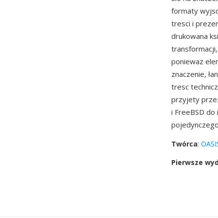
formaty wyjsc
tresci i pre
drukowana ksi
transformacji,
poniewaz elem
znaczenie, ła
tresc technic
przyjety prz
i FreeBSD do i
pojedynczego 
Twórca
:
OASI
Pierwsze wy