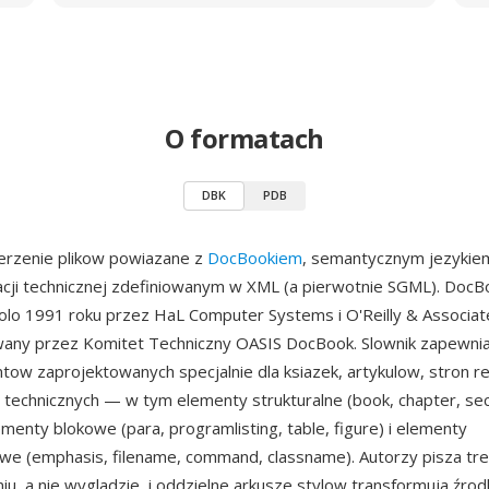
O formatach
DBK
PDB
erzenie plikow powiazane z
DocBookiem
, semantycznym jezykie
ji technicznej zdefiniowanym w XML (a pierwotnie SGML). DocB
lo 1991 roku przez HaL Computer Systems i O'Reilly & Associate
wany przez Komitet Techniczny OASIS DocBook. Slownik zapewni
ow zaprojektowanych specjalnie dla ksiazek, artykulow, stron re
technicznych — w tym elementy strukturalne (book, chapter, sec
ementy blokowe (para, programlisting, table, figure) i elementy
we (emphasis, filename, command, classname). Autorzy pisza tre
niu, a nie wygladzie, i oddzielne arkusze stylow transformuja źr