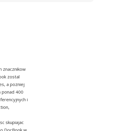
m znacznikow
ook zostal
s, a pozniej
a ponad 400
ferencyjnych i
tion,
sc skupiajac
odlo DocBook w