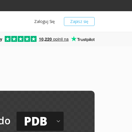
Zaloguj Się
Zapisz się
y
10,220
opinii na
PDB
do