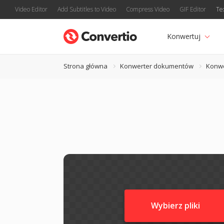
Video Editor
Add Subtitles to Video
Compress Video
GIF Editor
Te
Konwertuj
Strona główna
Konwerter dokumentów
Konwe
Wybierz pliki