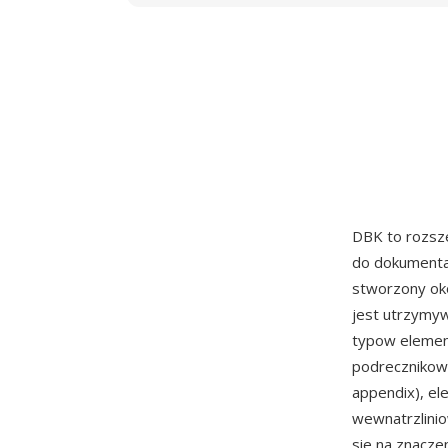
DBK to rozsz
do dokumentac
stworzony oko
jest utrzymy
typow element
podrecznikow 
appendix), el
wewnatrzlinio
sie na znacze