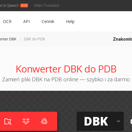
xt to Speech
Video Translator
OCR
API
Cennik
Help
Znakomit
rter DBK
DBK do PDB
Konwerter DBK do PDB
Zamień pliki DBK na PDB online — szybko i za darmo
DBK