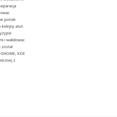
separacja
rowac
ne potoki
 kolejny atut:
yzyjne
mi i walidowac
 zostal
, GNOME, KDE
nicznej z