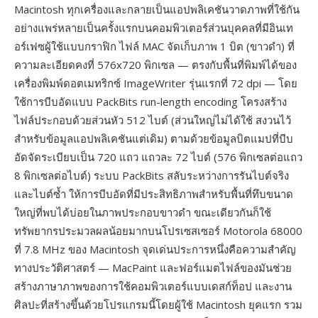
Macintosh ทุกเครื่องและกลายเป็นแอปพลิเคชันวาดภาพที่ใช้กัน
อย่างแพร่หลายเป็นครั้งแรกบนคอมพิวเตอร์ส่วนบุคคลที่มีอินเท
อร์เฟซผู้ใช้แบบกราฟิก ไฟล์ MAC จัดเก็บภาพ 1 บิต (ขาวดำ) ที่
ความละเอียดคงที่ 576x720 พิกเซล — ตรงกับพื้นที่พิมพ์ได้ของ
เครื่องพิมพ์ดอตเมทริกซ์ ImageWriter รุ่นแรกที่ 72 dpi — โดย
ใช้การบีบอัดแบบ PackBits run-length encoding โครงสร้าง
ไฟล์ประกอบด้วยส่วนหัว 512 ไบต์ (ส่วนใหญ่ไม่ได้ใช้ สงวนไว้
สำหรับข้อมูลแอปพลิเคชันแต่เดิม) ตามด้วยข้อมูลบิตแมปที่บีบ
อัดจัดระเบียบเป็น 720 แถว แถวละ 72 ไบต์ (576 พิกเซลต่อแถว
8 พิกเซลต่อไบต์) ระบบ PackBits สลับระหว่างการรันไบต์จริง
และไบต์ซ้ำ ให้การบีบอัดที่มีประสิทธิภาพสำหรับพื้นที่ทึบขนาด
ใหญ่ที่พบได้บ่อยในภาพประกอบขาวดำ ขณะเดียวกันก็ใช้
ทรัพยากรประมวลผลน้อยมากบนโปรเซสเซอร์ Motorola 68000
ที่ 7.8 MHz ของ Macintosh จุดเด่นประการหนึ่งคือความสำคัญ
ทางประวัติศาสตร์ — MacPaint และฟอร์แมตไฟล์ของมันช่วย
สร้างภาษาภาพของการใช้คอมพิวเตอร์แบบเดสก์ท็อป และงาน
ศิลปะที่สร้างขึ้นด้วยโปรแกรมนี้โดยผู้ใช้ Macintosh ยุคแรก รวม