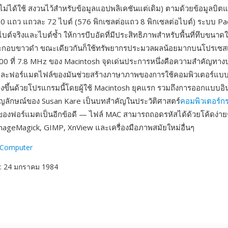
ไม่ได้ใช้ สงวนไว้สำหรับข้อมูลแอปพลิเคชันแต่เดิม) ตามด้วยข้อมูลบิตแ
20 แถว แถวละ 72 ไบต์ (576 พิกเซลต่อแถว 8 พิกเซลต่อไบต์) ระบบ Pa
บต์จริงและไบต์ซ้ำ ให้การบีบอัดที่มีประสิทธิภาพสำหรับพื้นที่ทึบขนาดใ
กอบขาวดำ ขณะเดียวกันก็ใช้ทรัพยากรประมวลผลน้อยมากบนโปรเซสเ
0 ที่ 7.8 MHz ของ Macintosh จุดเด่นประการหนึ่งคือความสำคัญทางป
ละฟอร์แมตไฟล์ของมันช่วยสร้างภาษาภาพของการใช้คอมพิวเตอร์แบบ
้างขึ้นด้วยโปรแกรมนี้โดยผู้ใช้ Macintosh ยุคแรก รวมถึงการออกแบบอ
ัญลักษณ์ของ Susan Kare เป็นบทสำคัญในประวัติศาสตร์
คอมพิวเตอร์กร
ุดของฟอร์แมตเป็นอีกข้อดี — ไฟล์ MAC สามารถถอดรหัสได้ด้วยโค้ดง่
ImageMagick, GIMP, XnView และเครื่องมือภาพสมัยใหม่อื่นๆ
 Computer
: 24 มกราคม 1984