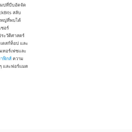
มปที่บีบอัดจัด
ckBits สลับ
หญ่ที่พบได้
ซอร์
ระวัติศาสตร์
เดสก์ท็อป และ
ินเทอร์เฟซและ
าฟิกส์
ความ
ายๆ และฟอร์แมต