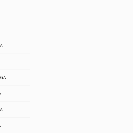
GA
A
TGA
A
GA
A