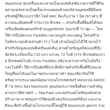
Macintosh ทุกเครื่องและกลายเป็นแอปพลิเคชันวาดภาพที่ใช้กัน
อย่างแพร่หลายเป็นครั้งแรกบนคอมพิวเตอร์ส่วนบุคคลที่มีอินเท
อร์เฟซผู้ใช้แบบกราฟิก ไฟล์ MAC จัดเก็บภาพ 1 บิต (ขาวดำ) ที่
ความละเอียดคงที่ 576x720 พิกเซล — ตรงกับพื้นที่พิมพ์ได้ของ
เครื่องพิมพ์ดอตเมทริกซ์ ImageWriter รุ่นแรกที่ 72 dpi — โดย
ใช้การบีบอัดแบบ PackBits run-length encoding โครงสร้าง
ไฟล์ประกอบด้วยส่วนหัว 512 ไบต์ (ส่วนใหญ่ไม่ได้ใช้ สงวนไว้
สำหรับข้อมูลแอปพลิเคชันแต่เดิม) ตามด้วยข้อมูลบิตแมปที่บีบ
อัดจัดระเบียบเป็น 720 แถว แถวละ 72 ไบต์ (576 พิกเซลต่อแถว
8 พิกเซลต่อไบต์) ระบบ PackBits สลับระหว่างการรันไบต์จริง
และไบต์ซ้ำ ให้การบีบอัดที่มีประสิทธิภาพสำหรับพื้นที่ทึบขนาด
ใหญ่ที่พบได้บ่อยในภาพประกอบขาวดำ ขณะเดียวกันก็ใช้
ทรัพยากรประมวลผลน้อยมากบนโปรเซสเซอร์ Motorola 68000
ที่ 7.8 MHz ของ Macintosh จุดเด่นประการหนึ่งคือความสำคัญ
ทางประวัติศาสตร์ — MacPaint และฟอร์แมตไฟล์ของมันช่วย
สร้างภาษาภาพของการใช้คอมพิวเตอร์แบบเดสก์ท็อป และงาน
ศิลปะที่สร้างขึ้นด้วยโปรแกรมนี้โดยผู้ใช้ Macintosh ยุคแรก รวม