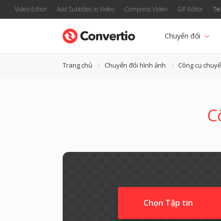
Video Editor
Add Subtitles to Video
Compress Video
GIF Editor
Te
Chuyển đổi
Trang chủ
Chuyển đổi hình ảnh
Công cụ chuyể
C
Chọn Tập tin