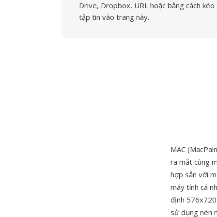
Drive, Dropbox, URL hoặc bằng cách kéo
tập tin vào trang này.
MAC (MacPaint
ra mắt cùng m
hợp sẵn với m
máy tính cá nh
định 576x720 
sử dụng nén m