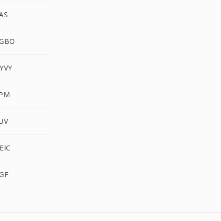
AS
RGBO
YVY
XPM
UV
EIC
RGF