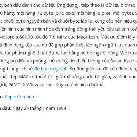
, ban đầu dành cho dữ liệu ứng dụng), tiếp theo là dữ liệu bitmap
0 hàng, mỗi hàng 72 byte (576 pixel mỗi hàng, 8 pixel mỗi byte). 
c chuỗi byte nguyên bản và chuỗi byte lặp lại, cung cấp nén hiệu q
iển hình của hình minh họa đen trắng đồng thời yêu cầu tải tính toá
 Motorola 68000 tốc độ 7,8 MHz của Macintosh. Một ưu điểm là ý n
 định dạng tệp của nó đã góp phần thiết lập ngôn ngữ trực quan 
ác tác phẩm nghệ thuật được tạo bằng nó bởi người dùng Macinto
 kế giao diện và phông chữ mang tính biểu tượng của Susan Kare 
ng trong lịch sử
đồ họa máy tính
. Sự đơn giản tột độ của định dạn
khác: tệp MAC có thể được giải mã bằng code tối giản, và định dạ
ck, GIMP, XnView và các công cụ ảnh hiện đại khác.
ển
:
Apple Computer
n đầu
: Ngày 24 tháng 1 năm 1984