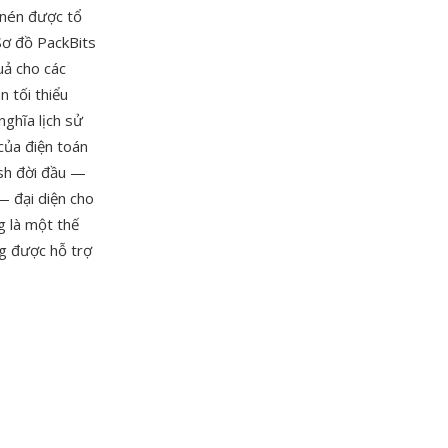
 nén được tổ
Sơ đồ PackBits
uả cho các
n tối thiểu
ghĩa lịch sử
của điện toán
sh đời đầu —
— đại diện cho
g là một thế
ng được hỗ trợ