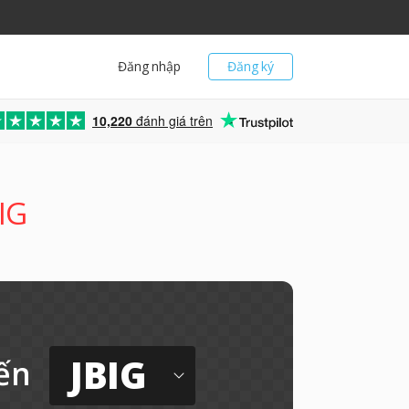
Đăng nhập
Đăng ký
10,220
đánh giá trên
IG
JBIG
ến