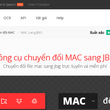
xt to Speech
Video Translator
OCR
API
Vật giá
Help
Xuất sắc
n đổi MAC
MAC sang JBIG
ông cụ chuyển đổi MAC sang JB
Chuyển đổi file mac sang jbig trực tuyến và miễn phí
MAC
đ