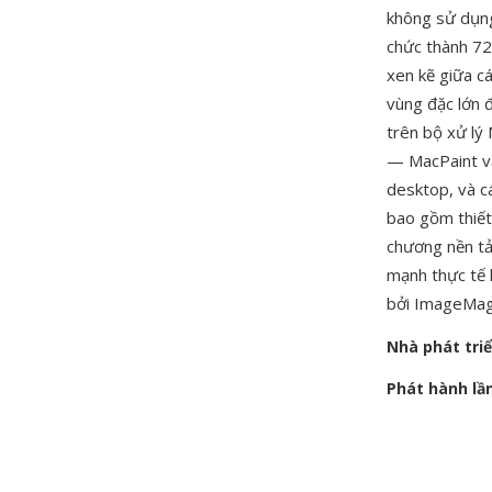
không sử dụng
chức thành 72
xen kẽ giữa cá
vùng đặc lớn đ
trên bộ xử lý
— MacPaint và
desktop, và c
bao gồm thiết
chương nền tả
mạnh thực tế 
bởi ImageMagi
Nhà phát tri
Phát hành lầ