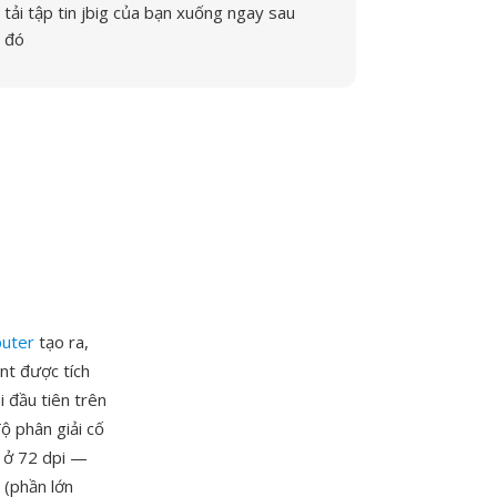
tải tập tin jbig của bạn xuống ngay sau
đó
uter
tạo ra,
nt được tích
 đầu tiên trên
ộ phân giải cố
 ở 72 dpi —
 (phần lớn