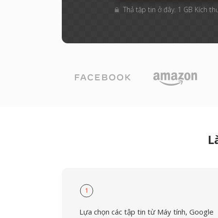
Thả tập tin ở đây. 1 GB Kích th
L
1
Lựa chọn các tập tin từ Máy tính, Google