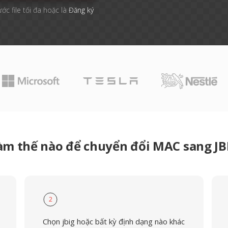
ước file tối đa hoặc là
Đăng ký
àm thế nào để chuyển đổi MAC sang JB
2
Chọn jbig hoặc bất kỳ định dạng nào khác