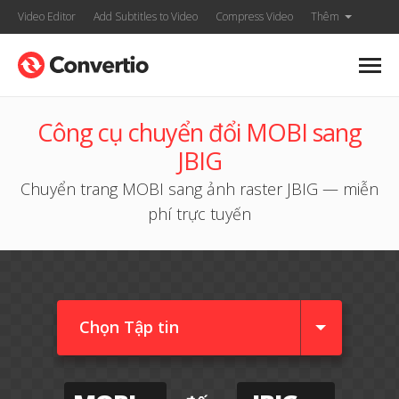
Video Editor
Add Subtitles to Video
Compress Video
Thêm
Công cụ chuyển đổi MOBI sang
JBIG
Chuyển trang MOBI sang ảnh raster JBIG — miễn
phí trực tuyến
Chọn Tập tin