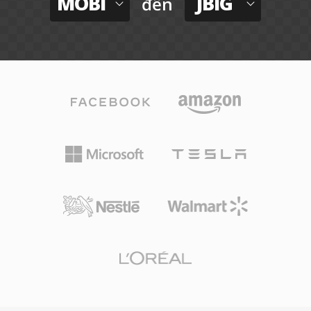
MOBI
JBIG
đến