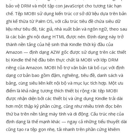
bảo vệ DRM và một tập con JavaScript cho tương tác hạn
chế. Tệp MOBI sử dụng kiến trúc cơ sở dữ liệu dựa trên bản
ghi kế thừa từ Palm OS, với cấu trúc tiêu đề chứa siêu dữ
liệu như tiêu đề, tác giả, nhà xuất bản và ngôn ngữ, theo sau
là các bản ghi nội dung HTML được nén. Định dạng này trở
thành nền tảng của hệ sinh thái Kindle thời kỳ đầu của
Amazon — định dạng AZW gốc được sử dụng trên các thiết
bị Kindle thế hệ đầu tiên thực chất là MOBI với lớp DRM
riêng của Amazon. MOBI hỗ trợ văn bản tái bố cục với định
dạng cơ bản bao gồm đậm, nghiêng, tiêu đề, danh sách và
bảng, cùng siêu liên kết nội bộ và mục lục tích hợp. Một ưu
điểm là khả năng tương thích thiết bị rộng rãi: tệp MOBI
được nhận diện bởi các thiết bị và ứng dụng Kindle trải dài
hơn một thập kỷ phần cứng, cũng như nhiều trình đọc bên
thứ ba trên nền tảng máy tính và di động. Cấu trúc nhẹ của
định dạng là thế mạnh khác — ngay cả những tiểu thuyết dài
cũng tạo ra tệp gọn nhẹ, tải nhanh trên phần cứng khiêm