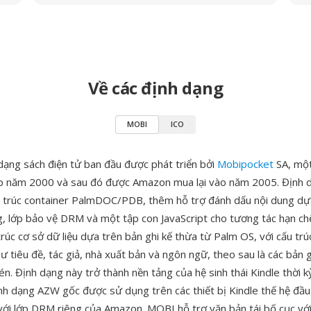
Về các định dạng
MOBI
ICO
dạng sách điện tử ban đầu được phát triển bởi
Mobipocket
SA, một
p năm 2000 và sau đó được Amazon mua lại vào năm 2005. Định 
 trúc container PalmDOC/PDB, thêm hỗ trợ đánh dấu nội dung d
g, lớp bảo vệ DRM và một tập con JavaScript cho tương tác hạn c
rúc cơ sở dữ liệu dựa trên bản ghi kế thừa từ Palm OS, với cấu trú
hư tiêu đề, tác giả, nhà xuất bản và ngôn ngữ, theo sau là các bản 
. Định dạng này trở thành nền tảng của hệ sinh thái Kindle thời k
 dạng AZW gốc được sử dụng trên các thiết bị Kindle thế hệ đầu 
với lớp DRM riêng của Amazon. MOBI hỗ trợ văn bản tái bố cục vớ