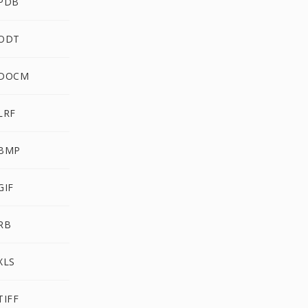
 PDB
 ODT
 DOCM
LRF
 BMP
GIF
RB
XLS
TIFF