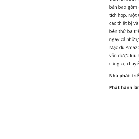
bản bao gồm đ
tích hợp. Một 
các thiết bị v
bên thứ ba tr
ngay cả những
Mặc dù Amazo
vẫn được lưu h
công cụ chuyể
Nhà phát tri
Phát hành lầ