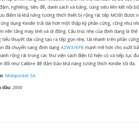
ậm, nghiêng, tiêu đề, danh sách và bảng, cùng siêu liên kết nội b
ưu điểm là khả năng tương thích thiết bị rộng rãi: tệp MOBI được n
à ứng dụng Kindle trải dài hơn một thập kỷ phần cứng, cũng như nhi
ên nền tảng máy tính và di động. Cấu trúc nhẹ của định dạng là th
 tiểu thuyết dài cũng tạo ra tệp gọn nhẹ, tải nhanh trên phần cứng
n đã chuyển sang định dạng
AZW3/KF8
mạnh mẽ hơn cho xuất bả
ành rộng rãi trong các thư viện sách điện tử hiện có và tiếp tục đ
n đổi như Calibre để đảm bảo khả năng tương thích Kindle tối đa.
ển
:
Mobipocket SA
n đầu
: 2000