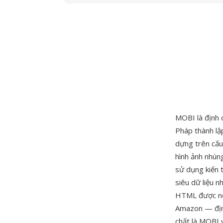
MOBI là định 
Pháp thành lậ
dựng trên cấu
hình ảnh nhún
sử dụng kiến t
siêu dữ liệu n
HTML được nén
Amazon — định
chất là MOBI 