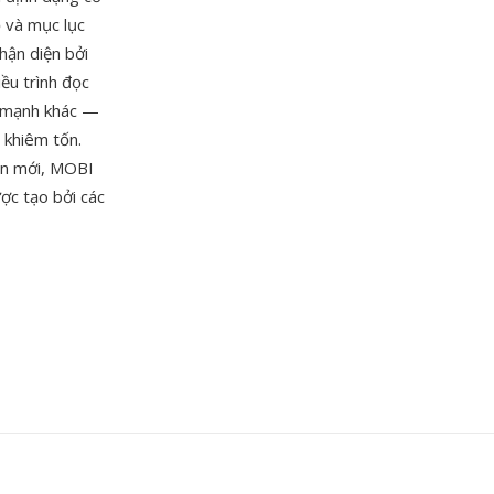
ộ và mục lục
hận diện bởi
ều trình đọc
ế mạnh khác —
 khiêm tốn.
n mới, MOBI
ược tạo bởi các