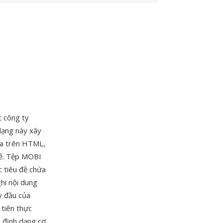
 công ty
dạng này xây
ựa trên HTML,
hế. Tệp MOBI
c tiêu đề chứa
ghi nội dung
ỳ đầu của
tiên thực
i định dạng cơ