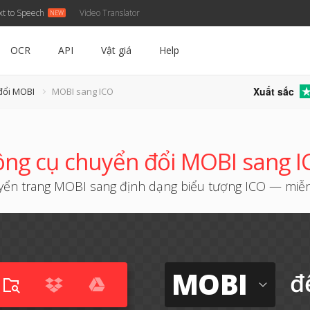
xt to Speech
Video Translator
OCR
API
Vật giá
Help
Xuất sắc
đổi MOBI
MOBI sang ICO
ng cụ chuyển đổi MOBI sang I
ển trang MOBI sang định dạng biểu tượng ICO — miễ
MOBI
đ