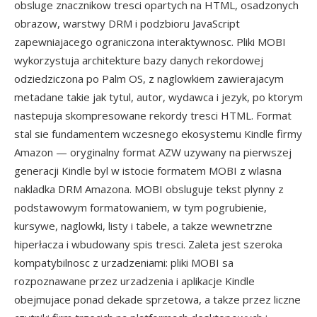
obsluge znacznikow tresci opartych na HTML, osadzonych
obrazow, warstwy DRM i podzbioru JavaScript
zapewniajacego ograniczona interaktywnosc. Pliki MOBI
wykorzystuja architekture bazy danych rekordowej
odziedziczona po Palm OS, z naglowkiem zawierajacym
metadane takie jak tytul, autor, wydawca i jezyk, po ktorym
nastepuja skompresowane rekordy tresci HTML. Format
stal sie fundamentem wczesnego ekosystemu Kindle firmy
Amazon — oryginalny format AZW uzywany na pierwszej
generacji Kindle byl w istocie formatem MOBI z wlasna
nakladka DRM Amazona. MOBI obsluguje tekst plynny z
podstawowym formatowaniem, w tym pogrubienie,
kursywe, naglowki, listy i tabele, a takze wewnetrzne
hiperłacza i wbudowany spis tresci. Zaleta jest szeroka
kompatybilnosc z urzadzeniami: pliki MOBI sa
rozpoznawane przez urzadzenia i aplikacje Kindle
obejmujace ponad dekade sprzetowa, a takze przez liczne