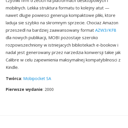
czytniki firm trzecich na platformach desktopowych i
mobilnych. Lekka struktura formatu to kolejny atut —
nawet dlugie powiesci generuja kompaktowe pliki, ktore
laduja sie szybko na skromnym sprzecie. Chociaz Amazon
przeszedl na bardziej zaawansowany format
AZW3/KF8
dla nowych publikacji, MOBI pozostaje szeroko
rozpowszechniony w istniejacych bibliotekach e-bookow i
nadal jest generowany przez narzedzia konwersji takie jak
Calibre w celu zapewnienia maksymalnej kompatybilnosci z
Kindle.
Twórca
:
Mobipocket SA
Pierwsze wydanie
: 2000