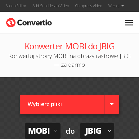
Video Editor
Add Subtitles to Video
Compress Video
Więcej
Konwerter MOBI do JBIG
Konwertuj strony MOBI na obrazy rastrowe JBIG
— za darmo
Wybierz pliki
MOBI
JBIG
do