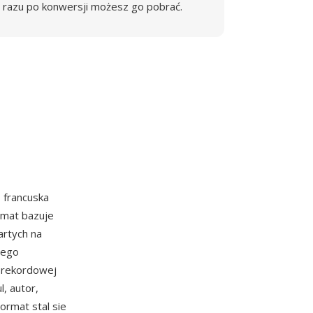
razu po konwersji możesz go pobrać.
 francuska
rmat bazuje
artych na
cego
h rekordowej
, autor,
rmat stal sie