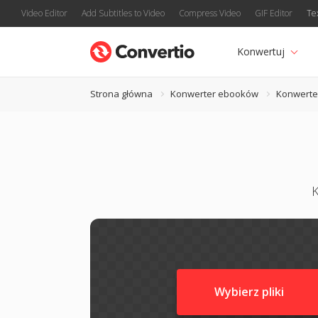
Video Editor
Add Subtitles to Video
Compress Video
GIF Editor
Te
Konwertuj
Strona główna
Konwerter ebooków
Konwerte
K
Wybierz pliki