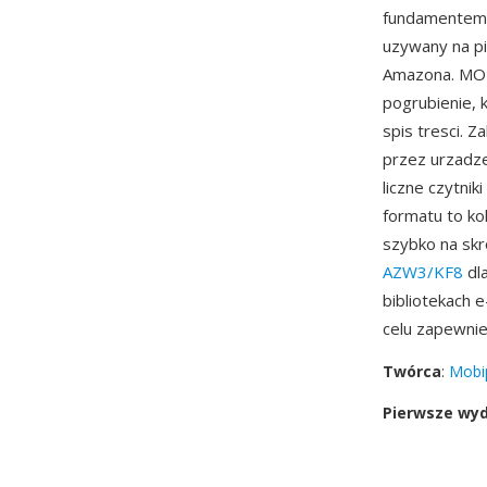
fundamentem 
uzywany na pi
Amazona. MOB
pogrubienie, 
spis tresci. 
przez urzadze
liczne czytnik
formatu to ko
szybko na sk
AZW3/KF8
dla
bibliotekach 
celu zapewnie
Twórca
:
Mobi
Pierwsze wy