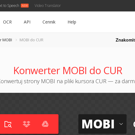
xt to Speech
Video Translator
OCR
API
Cennik
Help
Znakomit
r MOBI
MOBI do CUR
Konwerter MOBI do CUR
onwertuj strony MOBI na pliki kursora CUR — za dar
MOBI