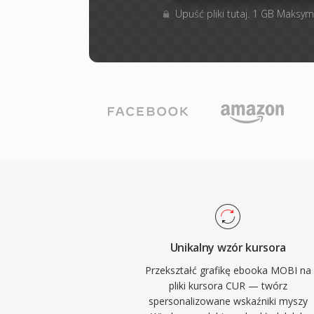
Upuść pliki tutaj. 1 GB Maksym
Unikalny wzór kursora
Przekształć grafikę ebooka MOBI na
pliki kursora CUR — twórz
spersonalizowane wskaźniki myszy