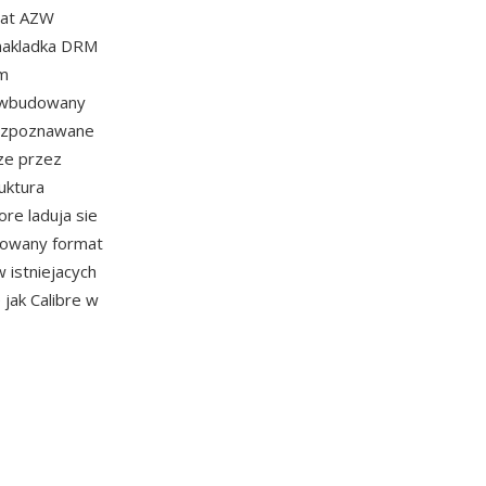
mat AZW
 nakladka DRM
ym
 i wbudowany
 rozpoznawane
ze przez
ruktura
re laduja sie
sowany format
 istniejacych
 jak Calibre w