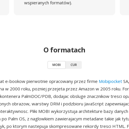
wspieranych formatów).
O formatach
MOBI
CUR
at e-bookow pierwotnie opracowany przez firme
Mobipocket
SA,
na w 2000 roku, pozniej przejeta przez Amazon w 2005 roku. Fo
 kontenera PalmDOC/PDB, dodajac obsluge znacznikow tresci op
nych obrazow, warstwy DRM i podzbioru JavaScript zapewniaja
nteraktywnosc. Pliki MOBI wykorzystuja architekture bazy danyc
 po Palm OS, z naglowkiem zawierajacym metadane takie jak tytul
yk, po ktorym nastepuja skompresowane rekordy tresci HTML. Fo