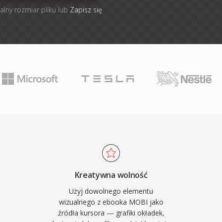
alny rozmiar pliku lub
Zapisz się
Kreatywna wolność
Użyj dowolnego elementu
wizualnego z ebooka MOBI jako
źródła kursora — grafiki okładek,