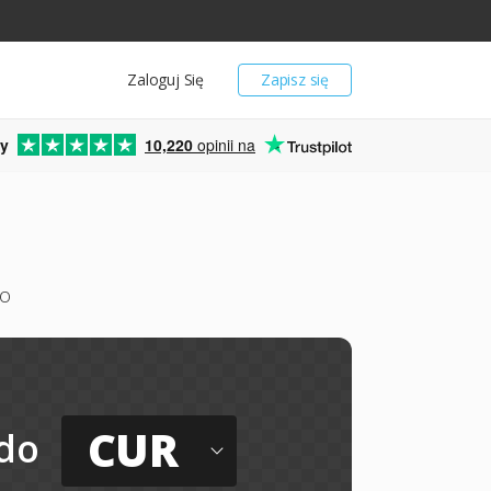
Zaloguj Się
Zapisz się
y
10,220
opinii na
mo
CUR
do