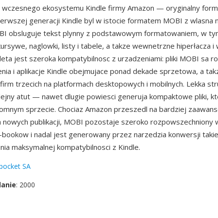
wczesnego ekosystemu Kindle firmy Amazon — oryginalny for
erwszej generacji Kindle byl w istocie formatem MOBI z wlasna
I obsluguje tekst plynny z podstawowym formatowaniem, w t
kursywe, naglowki, listy i tabele, a takze wewnetrzne hiperłacza
Zaleta jest szeroka kompatybilnosc z urzadzeniami: pliki MOBI sa
nia i aplikacje Kindle obejmujace ponad dekade sprzetowa, a tak
i firm trzecich na platformach desktopowych i mobilnych. Lekka st
lejny atut — nawet dlugie powiesci generuja kompaktowe pliki, kto
romnym sprzecie. Chociaz Amazon przeszedl na bardziej zaawan
 nowych publikacji, MOBI pozostaje szeroko rozpowszechniony w
e-bookow i nadal jest generowany przez narzedzia konwersji takie
nia maksymalnej kompatybilnosci z Kindle.
pocket SA
danie
: 2000