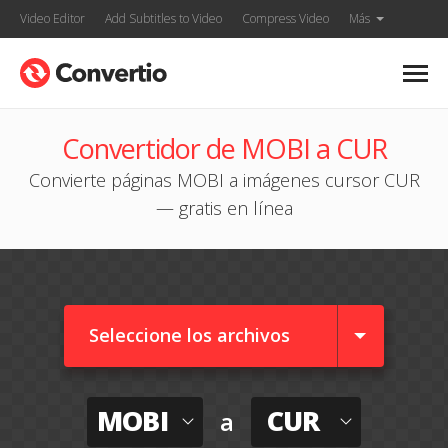
Video Editor
Add Subtitles to Video
Compress Video
Más
Convertidor de MOBI a CUR
Convierte páginas MOBI a imágenes cursor CUR
— gratis en línea
Seleccione los archivos
MOBI
CUR
a