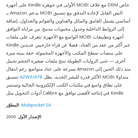
على أجهزة Kindle الأولى في جوهره MOBI مع غلاف DRM خاص
بـ Amazon. يدعم MOBI النص القابل لإعادة التدفق مع تنسيق
أساسي يشمل الغامق والمائل والعناوين والقوائم والجداول، إضافة
إلى الروابط الداخلية وجدول محتويات مدمج. من مزاياه التوافق
الواسع مع الأجهزة: تتعرف على ملفات MOBI أجهزة وتطبيقات
Kindle عبر أكثر من عقد من العتاد، فضلا عن قراء خارجيين عديدين
على منصات سطح المكتب والأجهزة المحمولة. خفة بنيته ميزة
أخرى — حتى الروايات الطويلة تنتج ملفات صغيرة الحجم تحمل
بسرعة على عتاد متواضع. رغم انتقال Amazon منذ ذلك الحين إلى
الأكثر قدرة للنشر الجديد، يظل MOBI متداولا
AZW3/KF8
تنسيق
على نطاق واسع في مكتبات الكتب الإلكترونية الحالية وتستمر
أدوات التحويل مثل Calibre في إنتاجه لأقصى توافق مع Kindle.
Mobipocket SA
:
المطوّر
الإصدار الأول
: 2000