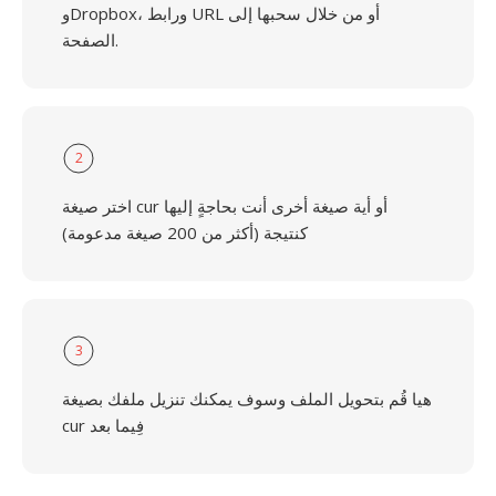
وDropbox، ورابط URL أو من خلال سحبها إلى
الصفحة.
2
اختر صيغة cur أو أية صيغة أخرى أنت بحاجةٍ إليها
كنتيجة (أكثر من 200 صيغة مدعومة)
3
هيا قُم بتحويل الملف وسوف يمكنك تنزيل ملفك بصيغة
cur فِيما بعد