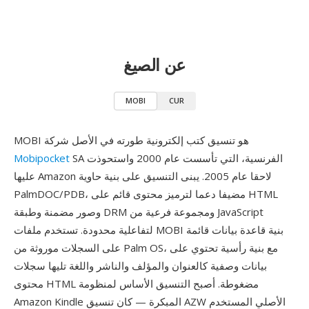
عن الصيغ
MOBI
CUR
MOBI هو تنسيق كتب إلكترونية طورته في الأصل شركة
SA الفرنسية، التي تأسست عام 2000 واستحوذت
Mobipocket
عليها Amazon لاحقا عام 2005. يبنى التنسيق على بنية حاوية
PalmDOC/PDB، مضيفا دعما لترميز محتوى قائم على HTML
وصور مضمنة وطبقة DRM ومجموعة فرعية من JavaScript
لتفاعلية محدودة. تستخدم ملفات MOBI بنية قاعدة بيانات قائمة
على السجلات موروثة من Palm OS، مع بنية رأسية تحتوي على
بيانات وصفية كالعنوان والمؤلف والناشر واللغة تليها سجلات
محتوى HTML مضغوطة. أصبح التنسيق الأساس لمنظومة
Amazon Kindle المبكرة — كان تنسيق AZW الأصلي المستخدم