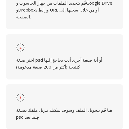
قُم بتحديد الملفات من جهاز الحاسوب وGoogle Drive
وDropbox، ورابط URL أو من خلال سحبها إلى
الصفحة.
2
اختر صيغة psd أو أية صيغة أخرى أنت بحاجةٍ إليها
كنتيجة (أكثر من 200 صيغة مدعومة)
3
هيا قُم بتحويل الملف وسوف يمكنك تنزيل ملفك بصيغة
psd فِيما بعد