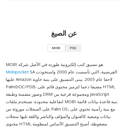
عن الصيغ
MOBI
PSD
MOBI هو تنسيق كتب إلكترونية طورته في الأصل شركة
SA الفرنسية، التي تأسست عام 2000 واستحوذت
Mobipocket
عليها Amazon لاحقا عام 2005. يبنى التنسيق على بنية حاوية
PalmDOC/PDB، مضيفا دعما لترميز محتوى قائم على HTML
وصور مضمنة وطبقة DRM ومجموعة فرعية من JavaScript
لتفاعلية محدودة. تستخدم ملفات MOBI بنية قاعدة بيانات قائمة
على السجلات موروثة من Palm OS، مع بنية رأسية تحتوي على
بيانات وصفية كالعنوان والمؤلف والناشر واللغة تليها سجلات
محتوى HTML مضغوطة. أصبح التنسيق الأساس لمنظومة