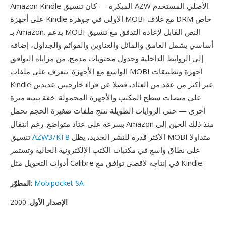
Amazon Kindle المبكرة — كان تنسيق AZW الأصلي المستخدم
على أجهزة Kindle الأولى في جوهره MOBI مع غلاف DRM خاص
بـ Amazon. يدعم MOBI النص القابل لإعادة التدفق مع تنسيق
أساسي يشمل الغامق والمائل والعناوين والقوائم والجداول، إضافة
إلى الروابط الداخلية وجدول محتويات مدمج. من مزاياه التوافق
الواسع مع الأجهزة: تتعرف على ملفات MOBI أجهزة وتطبيقات
Kindle عبر أكثر من عقد من العتاد، فضلا عن قراء خارجيين عديدين
على منصات سطح المكتب والأجهزة المحمولة. خفة بنيته ميزة
أخرى — حتى الروايات الطويلة تنتج ملفات صغيرة الحجم تحمل
بسرعة على عتاد متواضع. رغم انتقال Amazon منذ ذلك الحين إلى
الأكثر قدرة للنشر الجديد، يظل MOBI متداولا
AZW3/KF8
تنسيق
على نطاق واسع في مكتبات الكتب الإلكترونية الحالية وتستمر
أدوات التحويل مثل Calibre في إنتاجه لأقصى توافق مع Kindle.
Mobipocket SA
:
المطوّر
الإصدار الأول
: 2000