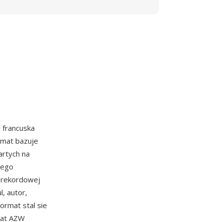
 francuska
rmat bazuje
artych na
cego
h rekordowej
, autor,
rmat stal sie
mat AZW