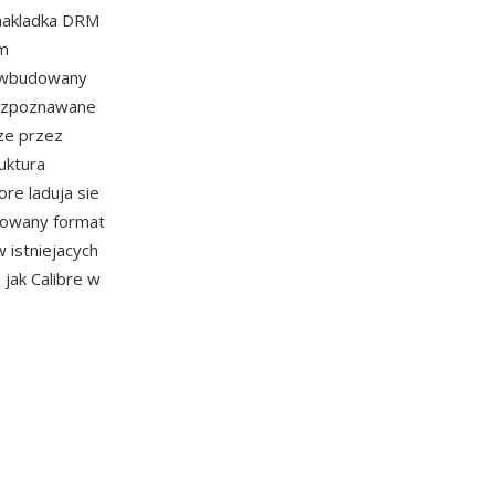
 nakladka DRM
ym
 i wbudowany
 rozpoznawane
ze przez
ruktura
re laduja sie
sowany format
 istniejacych
 jak Calibre w