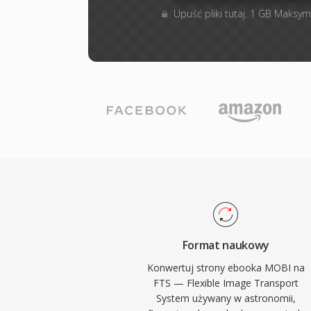
Upuść pliki tutaj. 1 GB Maksym
Format naukowy
Konwertuj strony ebooka MOBI na
FTS — Flexible Image Transport
System używany w astronomii,