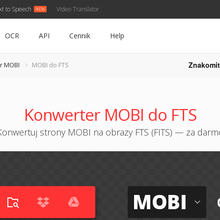
xt to Speech
Video Translator
OCR
API
Cennik
Help
Znakomit
r MOBI
MOBI do FTS
Konwerter MOBI do FTS
Konwertuj strony MOBI na obrazy FTS (FITS) — za darm
MOBI