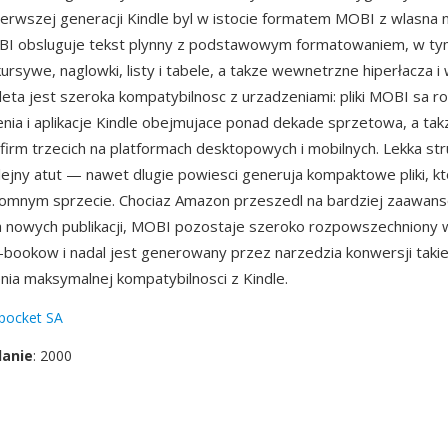
erwszej generacji Kindle byl w istocie formatem MOBI z wlasna
I obsluguje tekst plynny z podstawowym formatowaniem, w t
kursywe, naglowki, listy i tabele, a takze wewnetrzne hiperłacza
Zaleta jest szeroka kompatybilnosc z urzadzeniami: pliki MOBI sa
nia i aplikacje Kindle obejmujace ponad dekade sprzetowa, a tak
i firm trzecich na platformach desktopowych i mobilnych. Lekka st
lejny atut — nawet dlugie powiesci generuja kompaktowe pliki, kto
romnym sprzecie. Chociaz Amazon przeszedl na bardziej zaawan
 nowych publikacji, MOBI pozostaje szeroko rozpowszechniony w
e-bookow i nadal jest generowany przez narzedzia konwersji takie
nia maksymalnej kompatybilnosci z Kindle.
pocket SA
danie
: 2000