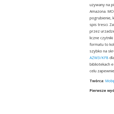
uzywany na pi
Amazona. MOB
pogrubienie, 
spis tresci. 
przez urzadze
liczne czytnik
formatu to ko
szybko na sk
AZW3/KF8
dla
bibliotekach 
celu zapewnie
Twórca
:
Mobi
Pierwsze wy