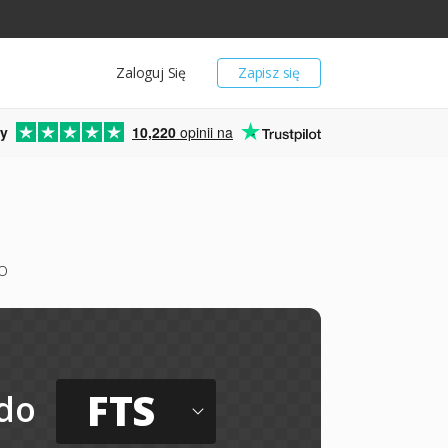
Zaloguj Się
Zapisz się
y
10,220
opinii na
o
FTS
do