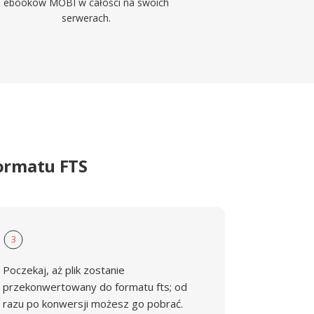
ebooków MOBI w całości na swoich
serwerach.
ormatu FTS
3
Poczekaj, aż plik zostanie
przekonwertowany do formatu fts; od
razu po konwersji możesz go pobrać.