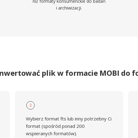
niż formaty konsumenckie do badań
i archiwizacji.
onwertować plik w formacie MOBI do f
2
Wybierz format fts lub inny potrzebny Ci
format (spośród ponad 200
wspieranych formatów).