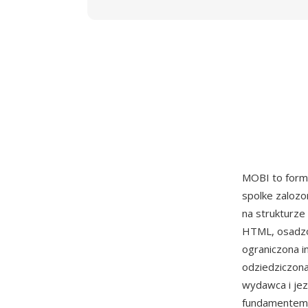
MOBI to form
spolke zalozo
na strukturze
HTML, osadzo
ograniczona i
odziedziczona
wydawca i jez
fundamentem 