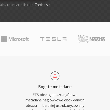
alny rozmiar pliku lub
Zapisz się
Bogate metadane
FTS obsługuje szczegółowe
metadane nagłówkowe obok danych
obrazu — bardziej ustrukturyzowany