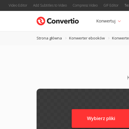
Video Editor
Add Subtitles to Video
Compress Video
GIF Editor
Te
Konwertuj
Strona główna
Konwerter ebooków
Konwerte
Wybierz pliki