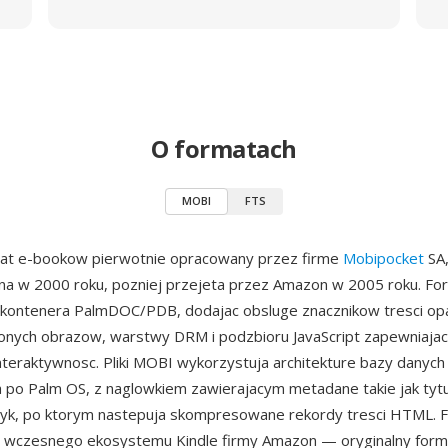
O formatach
MOBI
FTS
at e-bookow pierwotnie opracowany przez firme
Mobipocket
SA,
na w 2000 roku, pozniej przejeta przez Amazon w 2005 roku. Fo
 kontenera PalmDOC/PDB, dodajac obsluge znacznikow tresci op
nych obrazow, warstwy DRM i podzbioru JavaScript zapewniaja
nteraktywnosc. Pliki MOBI wykorzystuja architekture bazy danyc
 po Palm OS, z naglowkiem zawierajacym metadane takie jak tytul
yk, po ktorym nastepuja skompresowane rekordy tresci HTML. Fo
wczesnego ekosystemu Kindle firmy Amazon — oryginalny for