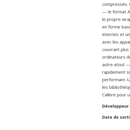
compressés. L
— le format A
le propre wra
en forme basiq
internes et u
avec les appar
couvrant plus
ordinateurs d
autre atout —
rapidement sû
performant
A
les bibliothè
Calibre pour u
Développeur
Date de sorti