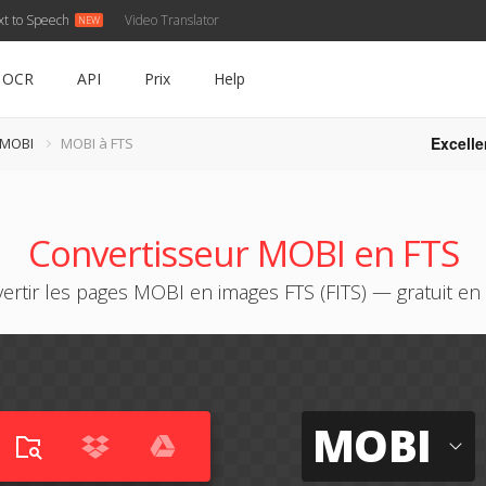
xt to Speech
Video Translator
OCR
API
Prix
Help
Excelle
 MOBI
MOBI à FTS
Convertisseur MOBI en FTS
ertir les pages MOBI en images FTS (FITS) — gratuit en 
MOBI