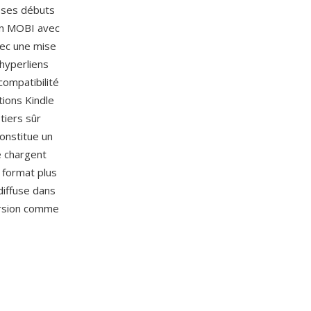
 ses débuts
 un MOBI avec
vec une mise
 hyperliens
compatibilité
tions Kindle
tiers sûr
onstitue un
e chargent
 format plus
diffuse dans
version comme