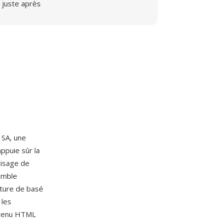
juste après
SA, une
ppuie sûr la
lisage de
emble
ecture de basé
 les
ontenu HTML