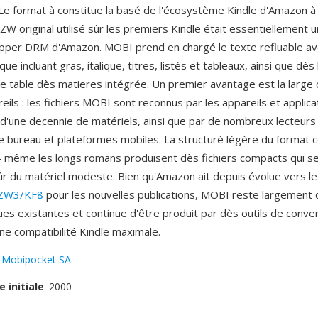
e format à constitue la basé de l'écosystème Kindle d'Amazon à
ZW original utilisé sûr les premiers Kindle était essentiellement
pper DRM d'Amazon. MOBI prend en chargé le texte refluable a
ue incluant gras, italique, titres, listés et tableaux, ainsi que dès
ne table dès matieres intégrée. Un premier avantage est la large 
eils : les fichiers MOBI sont reconnus par les appareils et applica
 d'une decennie de matériels, ainsi que par de nombreux lecteurs 
e bureau et plateformes mobiles. La structuré légère du format c
 même les longs romans produisent dès fichiers compacts qui s
r du matériel modeste. Bien qu'Amazon ait depuis évolue vers le
ZW3/KF8
pour les nouvelles publications, MOBI reste largement 
ques existantes et continue d'être produit par dès outils de con
ne compatibilité Kindle maximale.
:
Mobipocket SA
e initiale
: 2000