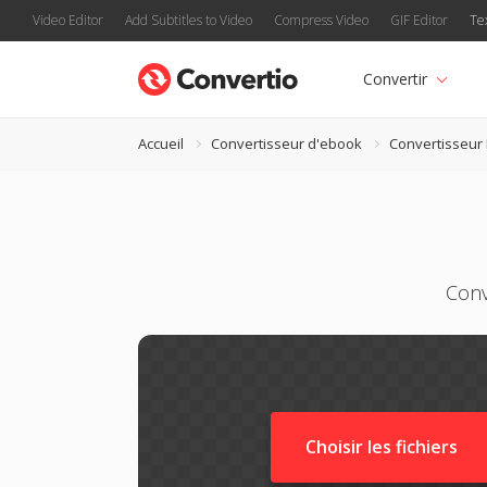
Video Editor
Add Subtitles to Video
Compress Video
GIF Editor
Te
Convertir
Accueil
Convertisseur d'ebook
Convertisseur
Conv
Choisir les fichiers