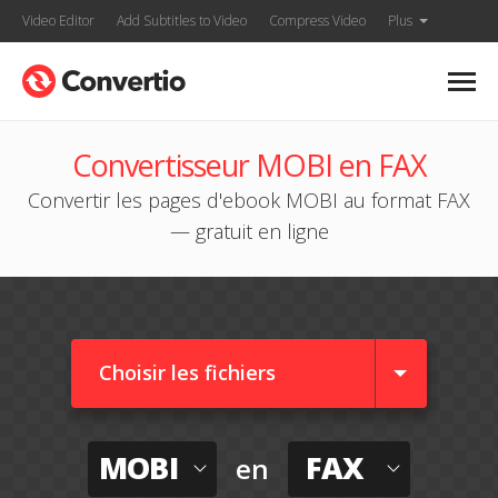
Video Editor
Add Subtitles to Video
Compress Video
Plus
Convertisseur MOBI en FAX
Convertir les pages d'ebook MOBI au format FAX
— gratuit en ligne
Choisir les fichiers
MOBI
FAX
en