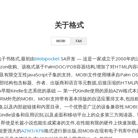
关于格式
MOBI
FAX
电子书格式,最初由
Mobipocket
SA开发 — 这是一家成立于2000年的
mazon收购。该格式基于PalmDOC/PDB容器结构,增加了对HTML
有限交互性JavaScript子集的支持。MOBI文件使用继承自Palm 
头部结构包含标题、作者、出版商和语言等元数据,后接压缩的HTML
n早期Kindle生态系统的基础 — 第一代Kindle使用的原始AZW格
有DRM外壳的MOBI。MOBI支持带有基本排版的自适应重排文本,包
格,以及内部超链接和内置目录。一个优势是广泛的设备兼容性:MOB
Kindle设备和应用识别,以及桌面和移动平台上的众多第三方阅读器
 即使是长篇小说也能生成紧凑的文件,在性能有限的硬件上快速加载。虽
能更强大的
AZW3/KF8
格式进行新出版,但MOBI在现有电子书库中仍