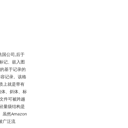
法国公司,后于
内容标记、嵌入图
OS的基于记录的
内容记录。该格
式本质上就是带有
括粗体、斜体、标
I文件可被跨越
。轻量级结构是
然Amazon
被广泛流