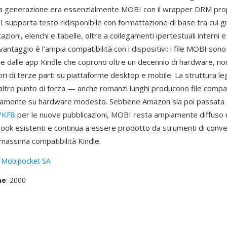
ma generazione era essenzialmente MOBI con il wrapper DRM prop
supporta testo ridisponibile con formattazione di base tra cui g
azioni, elenchi e tabelle, oltre a collegamenti ipertestuali interni e
vantaggio è l'ampia compatibilità con i dispositivi: i file MOBI sono
i e dalle app Kindle che coprono oltre un decennio di hardware, n
ri di terze parti su piattaforme desktop e mobile. La struttura le
altro punto di forza — anche romanzi lunghi producono file compat
damente su hardware modesto. Sebbene Amazon sia poi passata a
/KF8
per le nuove pubblicazioni, MOBI resta ampiamente diffuso 
book esistenti e continua a essere prodotto da strumenti di con
 massima compatibilità Kindle.
:
Mobipocket SA
ne
: 2000