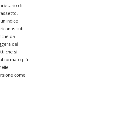
rietario di
rassetto,
 un indice
 riconosciuti
onchè da
ggera del
ti che si
l formato più
nelle
versione come