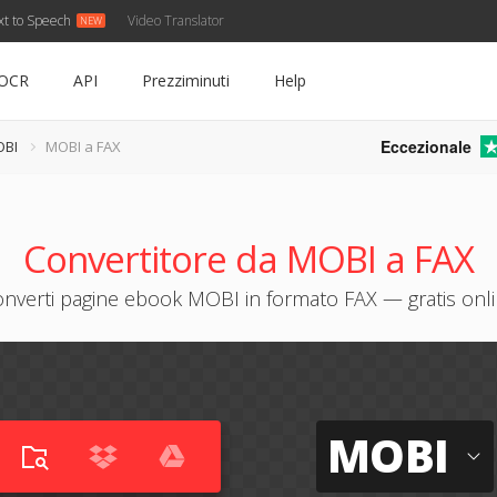
xt to Speech
Video Translator
OCR
API
Prezziminuti
Help
Eccezionale
OBI
MOBI a FAX
Convertitore da MOBI a FAX
nverti pagine ebook MOBI in formato FAX — gratis onl
MOBI