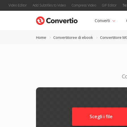
Video Editor
Add Subtitles to Video
Compress Video
GIF Editor
Te
Converti
Home
Convertitoree di ebook
Convertitore M
Co
Scegli i file