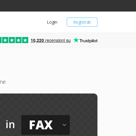
Login
Registrati
10,220
recensioni su
ine
FAX
in