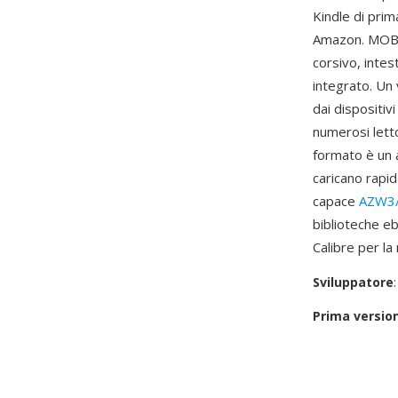
Kindle di pri
Amazon. MOBI 
corsivo, intest
integrato. Un 
dai dispositiv
numerosi letto
formato è un 
caricano rapi
capace
AZW3
biblioteche e
Calibre per la
Sviluppatore
Prima versio