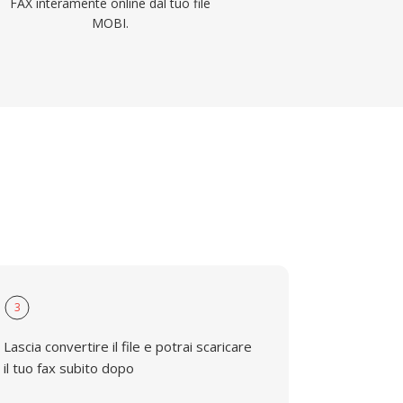
FAX interamente online dal tuo file
MOBI.
3
Lascia convertire il file e potrai scaricare
il tuo fax subito dopo