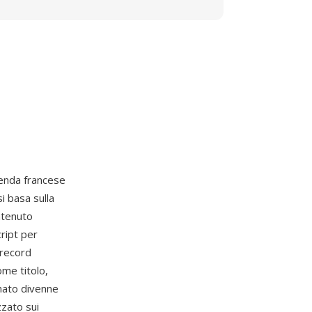
ienda francese
i basa sulla
ntenuto
ript per
 record
me titolo,
rmato divenne
zzato sui