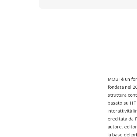
MOBI è un fo
fondata nel 2
struttura co
basato su HTM
interattività 
ereditata da 
autore, edito
la base del p