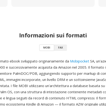
Informazioni sui formati
MOBI
FAX
rmato ebook sviluppato originariamente da
Mobipocket
SA, un'az
000 e successivamente acquisita da Amazon nel 2005. Il formato s
ntenitore PalmDOC/PDB, aggiungendo supporto per markup di co
L, immagini incorporate, un livello DRM e un sottoinsieme JavaSc
limitata. I file MOBI utilizzano un'architettura a database basata su
Palm OS, con una struttura di intestazione contenente metadati co
re e lingua seguiti da record di contenuto HTML compressi. Il fo
rimo ecosistema Kindle di Amazon — il formato AZW originale utili