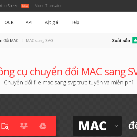
xt to Speech
Video Translator
OCR
API
Vật giá
Help
Xuất sắc
n đổi MAC
MAC sang SVG
ông cụ chuyển đổi MAC sang S
Chuyển đổi file mac sang svg trực tuyến và miễn phí
MAC
đ