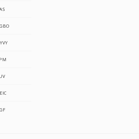
AS
RGBO
YVY
XPM
UV
EIC
RGF