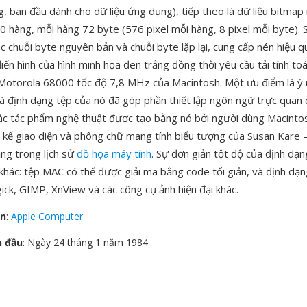
, ban đầu dành cho dữ liệu ứng dụng), tiếp theo là dữ liệu bitmap
0 hàng, mỗi hàng 72 byte (576 pixel mỗi hàng, 8 pixel mỗi byte). 
c chuỗi byte nguyên bản và chuỗi byte lặp lại, cung cấp nén hiệu q
iển hình của hình minh họa đen trắng đồng thời yêu cầu tải tính toá
 Motorola 68000 tốc độ 7,8 MHz của Macintosh. Một ưu điểm là ý n
 định dạng tệp của nó đã góp phần thiết lập ngôn ngữ trực quan 
ác tác phẩm nghệ thuật được tạo bằng nó bởi người dùng Macinto
 kế giao diện và phông chữ mang tính biểu tượng của Susan Kare 
ng trong lịch sử
đồ họa máy tính
. Sự đơn giản tột độ của định dạn
khác: tệp MAC có thể được giải mã bằng code tối giản, và định dạ
ck, GIMP, XnView và các công cụ ảnh hiện đại khác.
ển
:
Apple Computer
n đầu
: Ngày 24 tháng 1 năm 1984