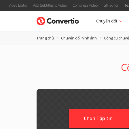
Video Editor
Add Subtitles to Video
Compress Video
GIF Editor
Te
Chuyển đổi
Trang chủ
Chuyển đổi hình ảnh
Công cụ chuyể
C
Chọn Tập tin