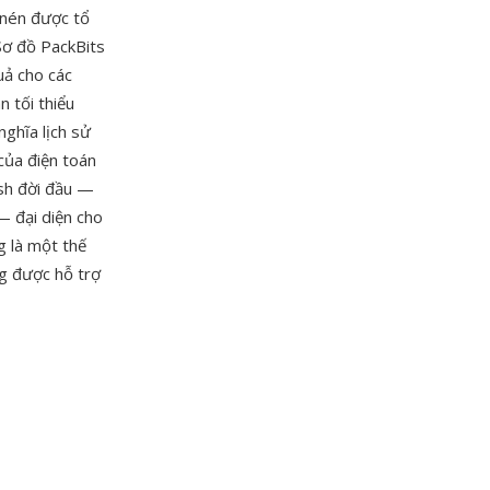
 nén được tổ
Sơ đồ PackBits
uả cho các
n tối thiểu
ghĩa lịch sử
của điện toán
sh đời đầu —
— đại diện cho
g là một thế
ng được hỗ trợ