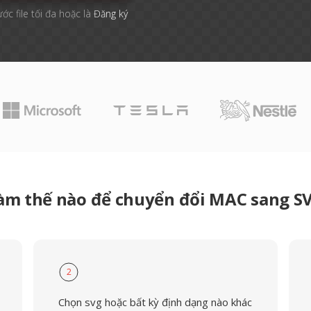
ước file tối đa hoặc là
Đăng ký
àm thế nào để chuyển đổi MAC sang S
2
Chọn svg hoặc bất kỳ định dạng nào khác