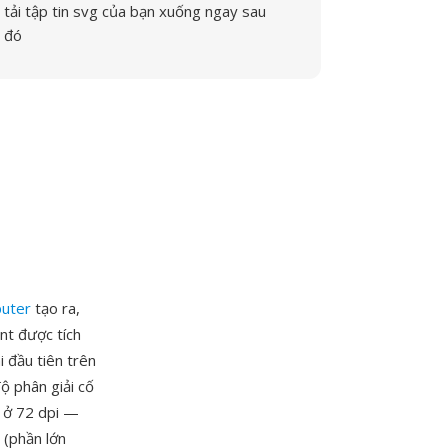
tải tập tin svg của bạn xuống ngay sau
đó
uter
tạo ra,
nt được tích
 đầu tiên trên
ộ phân giải cố
 ở 72 dpi —
 (phần lớn