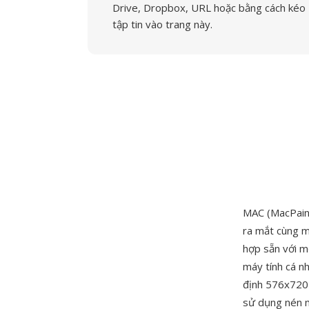
Drive, Dropbox, URL hoặc bằng cách kéo
tập tin vào trang này.
MAC (MacPaint
ra mắt cùng m
hợp sẵn với m
máy tính cá nh
định 576x720 
sử dụng nén m