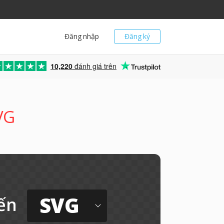
Đăng nhập
Đăng ký
10,220
đánh giá trên
VG
SVG
ến