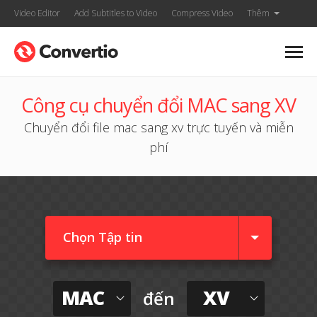
Video Editor
Add Subtitles to Video
Compress Video
Thêm
Công cụ chuyển đổi MAC sang XV
Chuyển đổi file mac sang xv trực tuyến và miễn
phí
Chọn Tập tin
MAC
XV
đến