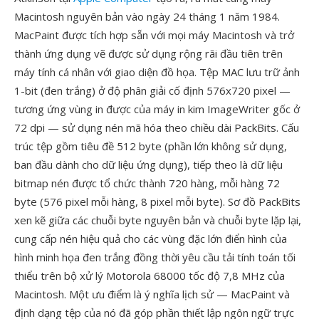
Macintosh nguyên bản vào ngày 24 tháng 1 năm 1984.
MacPaint được tích hợp sẵn với mọi máy Macintosh và trở
thành ứng dụng vẽ được sử dụng rộng rãi đầu tiên trên
máy tính cá nhân với giao diện đồ họa. Tệp MAC lưu trữ ảnh
1-bit (đen trắng) ở độ phân giải cố định 576x720 pixel —
tương ứng vùng in được của máy in kim ImageWriter gốc ở
72 dpi — sử dụng nén mã hóa theo chiều dài PackBits. Cấu
trúc tệp gồm tiêu đề 512 byte (phần lớn không sử dụng,
ban đầu dành cho dữ liệu ứng dụng), tiếp theo là dữ liệu
bitmap nén được tổ chức thành 720 hàng, mỗi hàng 72
byte (576 pixel mỗi hàng, 8 pixel mỗi byte). Sơ đồ PackBits
xen kẽ giữa các chuỗi byte nguyên bản và chuỗi byte lặp lại,
cung cấp nén hiệu quả cho các vùng đặc lớn điển hình của
hình minh họa đen trắng đồng thời yêu cầu tải tính toán tối
thiểu trên bộ xử lý Motorola 68000 tốc độ 7,8 MHz của
Macintosh. Một ưu điểm là ý nghĩa lịch sử — MacPaint và
định dạng tệp của nó đã góp phần thiết lập ngôn ngữ trực