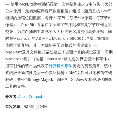
— 使用PackBits游程编码压缩。文件结构由512字节头（大部
分未使用，最初为应用程序数据预留）组成，随后是按720行
组织的压缩位图数据，每行72字节（每行576像素，每字节8
像素）。PackBits方案在字面量字节序列和重复字节序列之间
交替，为黑白插图中常见的大面积纯色区域提供高效压缩，同
时在Macintosh的7.8 MHz Motorola 68000处理器上施加最
小的计算开销。其一大优势在于该格式的历史意义 —
MacPaint及其文件格式帮助建立了桌面计算的视觉语言，早期
Macintosh用户（包括Susan Kare标志性的界面设计和字体）
用它创作的艺术品代表了
计算机图形学
历史的奠基篇章。该格
式的极致简洁性是另一个实际优势：MAC文件可以用极简代码
解码，并受到ImageMagick、GIMP、XnView及其他现代图像
工具的支持。
开发者
:
Apple Computer
首次发布
: 1984年1月24日