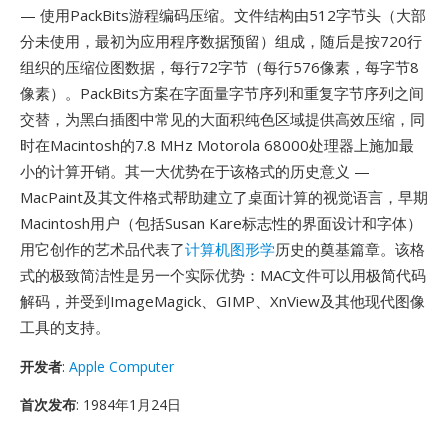
— 使用PackBits游程编码压缩。文件结构由512字节头（大部
分未使用，最初为应用程序数据预留）组成，随后是按720行
组织的压缩位图数据，每行72字节（每行576像素，每字节8
像素）。PackBits方案在字面量字节序列和重复字节序列之间
交替，为黑白插图中常见的大面积纯色区域提供高效压缩，同
时在Macintosh的7.8 MHz Motorola 68000处理器上施加最
小的计算开销。其一大优势在于该格式的历史意义 —
MacPaint及其文件格式帮助建立了桌面计算的视觉语言，早期
Macintosh用户（包括Susan Kare标志性的界面设计和字体）
用它创作的艺术品代表了
计算机图形学
历史的奠基篇章。该格
式的极致简洁性是另一个实际优势：MAC文件可以用极简代码
解码，并受到ImageMagick、GIMP、XnView及其他现代图像
工具的支持。
开发者
:
Apple Computer
首次发布
: 1984年1月24日