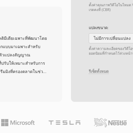
สั้นๆ แบบวนซ้ำได้โดยไม่
ตั้งค่าคุณภาพวิดีโอในโหมด 
น รูปแบบนี้ยังรองรับ
เรตคงที่ (CBR)
ึ่งรายการกำหนดเป็น
ร์เลซเพื่อแสดงภาพแบบ
แปลงขนาด:
ัฒนธรรมเว็บ — GIF แบบ
ติมีเดียเฉพาะที่พัฒนาโดย
ไม่มีการเปลี่ยนแปลง
แพลตฟอร์มส่งข้อความ และ
้ออกแบบมาเฉพาะสำหรับ
ตั้งค่าความละเอียดของวิดี
ันเอง ข้อได้เปรียบ
ยอดนิยมที่กำหนดไว้ล่วงหน
รจุตัวแปลงสัญญาณ
วสากล — GIF แบบ
่ปรับให้เหมาะสำหรับการ
อร์ โปรแกรมอีเมล แอปส่ง
รีมมิงที่ครองตลาดในช่วง
รีเซ็ตทั้งหมด
้ปลั๊กอิน ตัวแปลง
 RealPlayer เป็นหนึ่งใน
ดับความแพร่หลายที่ไม่มี
alNetworks เป็นผู้บุกเบิก
ูญเสียข้อมูลสำหรับภาพที่
รอดแบนด์จะแพร่หลาย รูป
สีพื้นเรียบ ข้อความ และ
้างคอนเทนเนอร์เฉพาะที่
อัดได้อย่างมีประสิทธิภาพ
รถเล่นได้อย่างค่อนข้าง
ทธิบัตร LZW ที่เคยคุกคาม
ถียร ไฟล์ RM สามารถมีหลาย
และรูปแบบใหม่อย่าง WebP
eStream สามารถปรับ