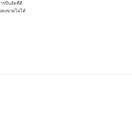
บีบอัดที่ดี
ังคงขาดไม่ได้