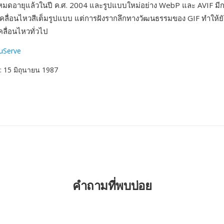
หมดอายุแล้วในปี ค.ศ. 2004 และรูปแบบใหม่อย่าง WebP และ AVIF มีการ
คลื่อนไหวสีเต็มรูปแบบ แต่การฝังรากลึกทางวัฒนธรรมของ GIF ทำให้ย
คลื่อนไหวทั่วไป
uServe
: 15 มิถุนายน 1987
คำถามที่พบบ่อย