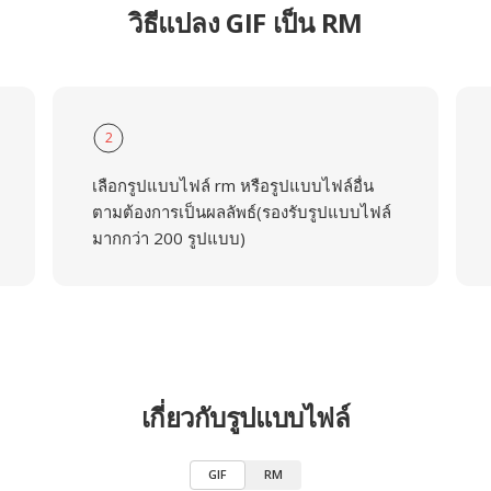
วิธีแปลง GIF เป็น RM
2
เลือกรูปแบบไฟล์ rm หรือรูปแบบไฟล์อื่น
ตามต้องการเป็นผลลัพธ์(รองรับรูปแบบไฟล์
มากกว่า 200 รูปแบบ)
เกี่ยวกับรูปแบบไฟล์
GIF
RM