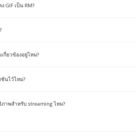
ง GIF เป็น RM?
?
เกี่ยวข้องอยู่ไหม?
ชันไว้ไหม?
ธิภาพสำหรับ streaming ไหม?