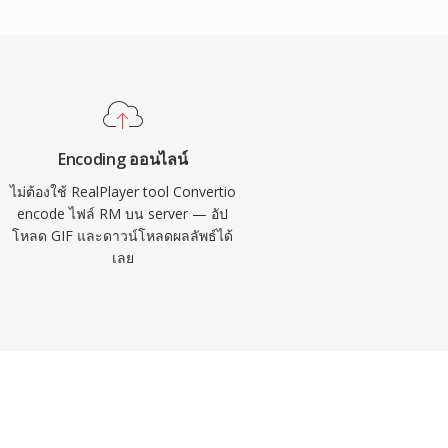
Encoding ออนไลน์
ไม่ต้องใช้ RealPlayer tool Convertio
encode ไฟล์ RM บน server — อัป
โหลด GIF และดาวน์โหลดผลลัพธ์ได้
เลย