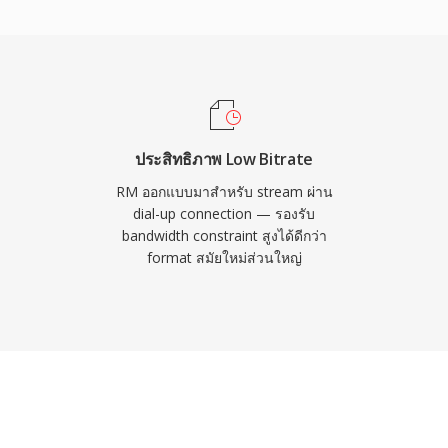
อนไหวสีเต็มรูปแบบ แต่การ
ยลไทม์ คอนเทนเนอร์รองรับ
ดไม่ได้สำหรับเนื้อหา
ิขสิทธิ์ และ
SP และ PNA ควบคู่กับรูป
ภาพ การบีบอัดใน RM ถือว่า
บิตเรตต่ำเพียง 20-30 kbps
 แม้ว่า RealMedia จะถูก
ประสิทธิภาพ Low Bitrate
วนใหญ่แล้ว ไฟล์ RM ยังคง
RM ออกแบบมาสำหรับ stream ผ่าน
น รวมถึงองค์กรข่าว สถาบัน
dial-up connection — รองรับ
bandwidth constraint สูงได้ดีกว่า
นช่วงที่ได้รับความนิยม
format สมัยใหม่ส่วนใหญ่