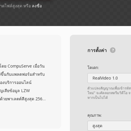
ขนาดไฟล์สูงสุด หรือ
ลงชื่อ
การตั้งค่า
วโดย CompuServe เมื่อวัน
โคเดก:
ไม่ขึ้นกับแพลตฟอร์มสำหรับ
RealVideo 1.0
มของบริการออนไลน์
ตัวแปลงสัญญาณเพื่อเข้ารหัส
ูญเสียข้อมูล LZW
ใหม่" จะคัดลอกสตรีมวิดีโอ 
หากเป็นไปได้
้วยพาเลตต์สีสูงสุด 256 สี
ี่โดดเด่นที่สุดของ GIF คือ
ลายเฟรมตามลำดับภายใน
คุณภาพ:
จัด และพาเลตต์สีเฉพาะ
สูงสุด