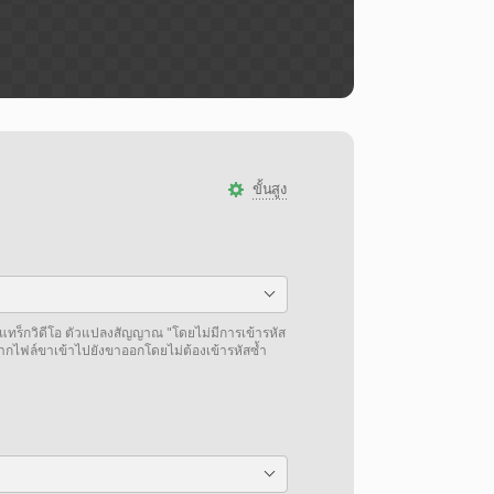
ขั้นสูง
แทร็กวิดีโอ ตัวแปลงสัญญาณ "โดยไม่มีการเข้ารหัส
จากไฟล์ขาเข้าไปยังขาออกโดยไม่ต้องเข้ารหัสซ้ำ