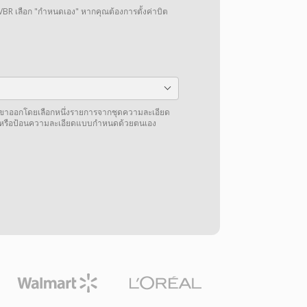
VBR เลือก "กำหนดเอง" หากคุณต้องการตั้งค่าบิต
โอขาออกโดยเลือกหนึ่งรายการจากชุดความละเอียด
้าหรือป้อนความละเอียดแบบกำหนดด้วยตนเอง