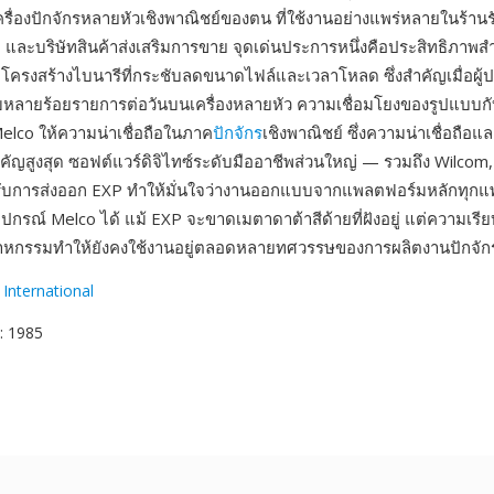
รื่องปักจักรหลายหัวเชิงพาณิชย์ของตน ที่ใช้งานอย่างแพร่หลายในร้านรับจ
บ และบริษัทสินค้าส่งเสริมการขาย จุดเด่นประการหนึ่งคือประสิทธิภาพ
โครงสร้างไบนารีที่กระชับลดขนาดไฟล์และเวลาโหลด ซึ่งสำคัญเมื่อผู้ปฏ
หลายร้อยรายการต่อวันบนเครื่องหลายหัว ความเชื่อมโยงของรูปแบบกั
elco ให้ความน่าเชื่อถือในภาค
ปักจักร
เชิงพาณิชย์ ซึ่งความน่าเชื่อถือแ
สำคัญสูงสุด ซอฟต์แวร์ดิจิไทซ์ระดับมืออาชีพส่วนใหญ่ — รวมถึง Wilcom
ับการส่งออก EXP ทำให้มั่นใจว่างานออกแบบจากแพลตฟอร์มหลักทุก
ุปกรณ์ Melco ได้ แม้ EXP จะขาดเมตาดาต้าสีด้ายที่ฝังอยู่ แต่ความเร
าหกรรมทำให้ยังคงใช้งานอยู่ตลอดหลายทศวรรษของการผลิตงานปักจักร
International
: 1985