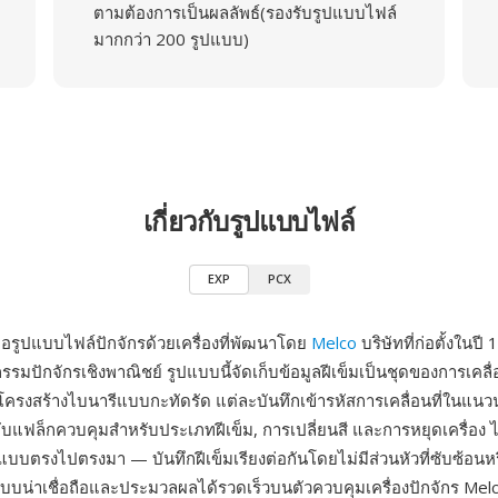
ตามต้องการเป็นผลลัพธ์(รองรับรูปแบบไฟล์
มากกว่า 200 รูปแบบ)
เกี่ยวกับรูปแบบไฟล์
EXP
PCX
ือรูปแบบไฟล์ปักจักรด้วยเครื่องที่พัฒนาโดย
Melco
บริษัทที่ก่อตั้งในปี 1
รรมปักจักรเชิงพาณิชย์ รูปแบบนี้จัดเก็บข้อมูลฝีเข็มเป็นชุดของการเคลื่อ
้โครงสร้างไบนารีแบบกะทัดรัด แต่ละบันทึกเข้ารหัสการเคลื่อนที่ในแน
ับแฟล็กควบคุมสำหรับประเภทฝีเข็ม, การเปลี่ยนสี และการหยุดเครื่อง ไ
แบบตรงไปตรงมา — บันทึกฝีเข็มเรียงต่อกันโดยไม่มีส่วนหัวที่ซับซ้อนห
แบบน่าเชื่อถือและประมวลผลได้รวดเร็วบนตัวควบคุมเครื่องปักจักร Mel