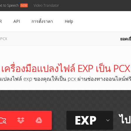
xt to Speech
Video Translator
R
API
การตั้งราคา
Help
ยอดเยี
น PCX
เครื่องมือแปลงไฟล์ EXP เป็น PCX
แปลงไฟล์ exp ของคุณให้เป็น pcx ผ่านช่องทางออนไลน์ฟร
EXP
ไป