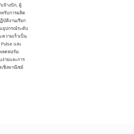
้างปัก, ผู้
สำหรับการผลิต
ิบัติงานเรียก
บอุปกรณ์ระดับ
ละความเร็วเป็น
, Pulse และ
แพลตฟอร์ม
ียบง่ายและการ
เชิงพาณิชย์