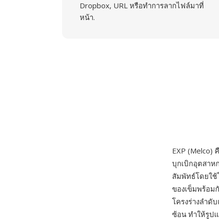
Dropbox, URL หรือทำการลากไฟล์มาที่
หน้า.
EXP (Melco) ค
บุกเบิกอุตสาหก
สัมพัทธ์โดยใช
ของเข็มพร้อมก
โครงร่างลำดับ
ซ้อน ทำให้รูป