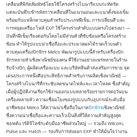
เคลื่อนที่พิกัดสัมพัทธ์โดยใช้โครงสร้างไบนารีแบบกะทัดรัด
แต่ละบันทึกเข้ารหัสการเคลื่อนที่ในแนวนอนและแนวตั้งของเข็ม
พร้อมกับแฟล็กควบคุมสำหรับประเภทฝีเข็ม, การเปลี่ยนสี และ
การหยุดเครื่อง ไฟล์ EXP ใช้โครงร่างลำดับแบบตรงไปตรงมา —
บันทึกฝีเข็มเรียงต่อกันโดยไม่มีส่วนหัวที่ซับซ้อนหรือโครงสร้าง
ซ้อน ทำให้รูปแบบน่าเชื่อถือและประมวลผลได้รวดเร็วบนตัว
ควบคุมเครื่องปักจักร Melco พัฒนารูปแบบนี้สำหรับเครื่องปัก
จักรหลายหัวเชิงพาณิชย์ของตน ที่ใช้งานอย่างแพร่หลายในร้าน
รับจ้างปัก, ผู้ผลิตเครื่องแบบ และบริษัทสินค้าส่งเสริมการขาย จุด
เด่นประการหนึ่งคือประสิทธิภาพสำหรับการผลิตเชิงพาณิชย์ —
โครงสร้างไบนารีที่กระชับลดขนาดไฟล์และเวลาโหลด ซึ่งสำคัญ
เมื่อผู้ปฏิบัติงานเรียกใช้งานออกแบบหลายร้อยรายการต่อวันบน
เครื่องหลายหัว ความเชื่อมโยงของรูปแบบกับอุปกรณ์ระดับมือ
อาชีพของ Melco ให้ความน่าเชื่อถือในภาค
ปักจักร
เชิงพาณิชย์
ซึ่งความน่าเชื่อถือและความเร็วเป็นสิ่งที่ให้ความสำคัญสูงสุด
ซอฟต์แวร์ดิจิไทซ์ระดับมืออาชีพส่วนใหญ่ — รวมถึง Wilcom,
Pulse และ Hatch — รองรับการส่งออก EXP ทำให้มั่นใจว่างาน