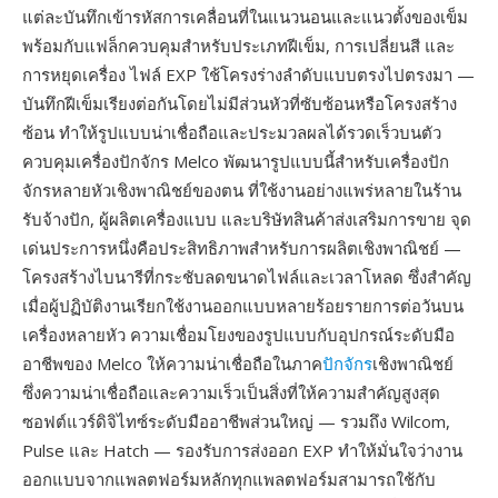
แต่ละบันทึกเข้ารหัสการเคลื่อนที่ในแนวนอนและแนวตั้งของเข็ม
พร้อมกับแฟล็กควบคุมสำหรับประเภทฝีเข็ม, การเปลี่ยนสี และ
การหยุดเครื่อง ไฟล์ EXP ใช้โครงร่างลำดับแบบตรงไปตรงมา —
บันทึกฝีเข็มเรียงต่อกันโดยไม่มีส่วนหัวที่ซับซ้อนหรือโครงสร้าง
ซ้อน ทำให้รูปแบบน่าเชื่อถือและประมวลผลได้รวดเร็วบนตัว
ควบคุมเครื่องปักจักร Melco พัฒนารูปแบบนี้สำหรับเครื่องปัก
จักรหลายหัวเชิงพาณิชย์ของตน ที่ใช้งานอย่างแพร่หลายในร้าน
รับจ้างปัก, ผู้ผลิตเครื่องแบบ และบริษัทสินค้าส่งเสริมการขาย จุด
เด่นประการหนึ่งคือประสิทธิภาพสำหรับการผลิตเชิงพาณิชย์ —
โครงสร้างไบนารีที่กระชับลดขนาดไฟล์และเวลาโหลด ซึ่งสำคัญ
เมื่อผู้ปฏิบัติงานเรียกใช้งานออกแบบหลายร้อยรายการต่อวันบน
เครื่องหลายหัว ความเชื่อมโยงของรูปแบบกับอุปกรณ์ระดับมือ
อาชีพของ Melco ให้ความน่าเชื่อถือในภาค
ปักจักร
เชิงพาณิชย์
ซึ่งความน่าเชื่อถือและความเร็วเป็นสิ่งที่ให้ความสำคัญสูงสุด
ซอฟต์แวร์ดิจิไทซ์ระดับมืออาชีพส่วนใหญ่ — รวมถึง Wilcom,
Pulse และ Hatch — รองรับการส่งออก EXP ทำให้มั่นใจว่างาน
ออกแบบจากแพลตฟอร์มหลักทุกแพลตฟอร์มสามารถใช้กับ