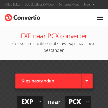
Video Editor
Add Subtitles to Video
Compress Video
Meer
EXP naar PCX converter
Converteer online gratis uw exp- naar pcx-
bestanden
Kies bestanden
EXP
PCX
naar