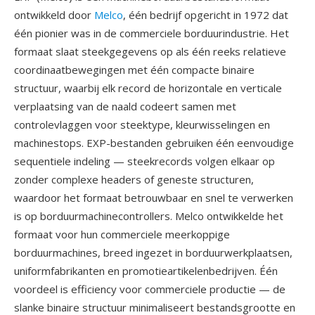
ontwikkeld door
Melco
, één bedrijf opgericht in 1972 dat
één pionier was in de commerciele borduurindustrie. Het
formaat slaat steekgegevens op als één reeks relatieve
coordinaatbewegingen met één compacte binaire
structuur, waarbij elk record de horizontale en verticale
verplaatsing van de naald codeert samen met
controlevlaggen voor steektype, kleurwisselingen en
machinestops. EXP-bestanden gebruiken één eenvoudige
sequentiele indeling — steekrecords volgen elkaar op
zonder complexe headers of geneste structuren,
waardoor het formaat betrouwbaar en snel te verwerken
is op borduurmachinecontrollers. Melco ontwikkelde het
formaat voor hun commerciele meerkoppige
borduurmachines, breed ingezet in borduurwerkplaatsen,
uniformfabrikanten en promotieartikelenbedrijven. Één
voordeel is efficiency voor commerciele productie — de
slanke binaire structuur minimaliseert bestandsgrootte en