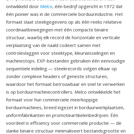
ontwikkeld door
Melco
, één bedrijf opgericht in 1972 dat
één pionier was in de commerciele borduurindustrie. Het
formaat slaat steekgegevens op als één reeks relatieve
coordinaatbewegingen met één compacte binaire
structuur, waarbij elk record de horizontale en verticale
verplaatsing van de naald codeert samen met
controlevlaggen voor steektype, kleurwisselingen en
machinestops. EXP-bestanden gebruiken één eenvoudige
sequentiele indeling — steekrecords volgen elkaar op
zonder complexe headers of geneste structuren,
waardoor het formaat betrouwbaar en snel te verwerken
is op borduurmachinecontrollers. Melco ontwikkelde het
formaat voor hun commerciele meerkoppige
borduurmachines, breed ingezet in borduurwerkplaatsen,
uniformfabrikanten en promotieartikelenbedrijven. Één
voordeel is efficiency voor commerciele productie — de
slanke binaire structuur minimaliseert bestandsgrootte en