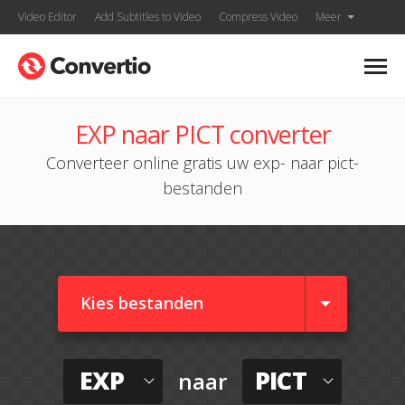
Video Editor
Add Subtitles to Video
Compress Video
Meer
EXP naar PICT converter
Converteer online gratis uw exp- naar pict-
bestanden
Kies bestanden
EXP
PICT
naar