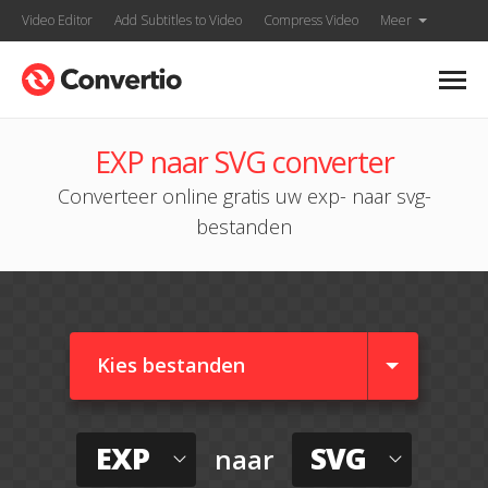
Video Editor
Add Subtitles to Video
Compress Video
Meer
EXP naar SVG converter
Converteer online gratis uw exp- naar svg-
bestanden
Kies bestanden
EXP
SVG
naar