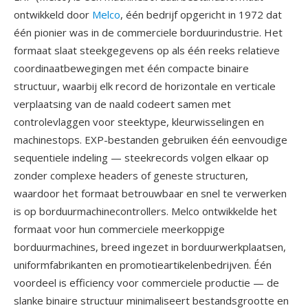
ontwikkeld door
Melco
, één bedrijf opgericht in 1972 dat
één pionier was in de commerciele borduurindustrie. Het
formaat slaat steekgegevens op als één reeks relatieve
coordinaatbewegingen met één compacte binaire
structuur, waarbij elk record de horizontale en verticale
verplaatsing van de naald codeert samen met
controlevlaggen voor steektype, kleurwisselingen en
machinestops. EXP-bestanden gebruiken één eenvoudige
sequentiele indeling — steekrecords volgen elkaar op
zonder complexe headers of geneste structuren,
waardoor het formaat betrouwbaar en snel te verwerken
is op borduurmachinecontrollers. Melco ontwikkelde het
formaat voor hun commerciele meerkoppige
borduurmachines, breed ingezet in borduurwerkplaatsen,
uniformfabrikanten en promotieartikelenbedrijven. Één
voordeel is efficiency voor commerciele productie — de
slanke binaire structuur minimaliseert bestandsgrootte en