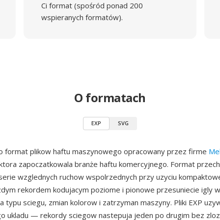
Ci format (spośród ponad 200
wspieranych formatów).
O formatach
EXP
SVG
to format plikow haftu maszynowego opracowany przez firme
Me
 ktora zapoczatkowala branże haftu komercyjnego. Format przec
serie wzglednych ruchow wspolrzednych przy uzyciu kompaktowe
azdym rekordem kodujacym poziome i pionowe przesuniecie igly w
la typu sciegu, zmian kolorow i zatrzyman maszyny. Pliki EXP uz
o ukladu — rekordy sciegow nastepuja jeden po drugim bez zlo