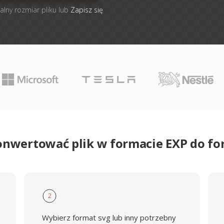
alny rozmiar pliku lub
Zapisz się
onwertować plik w formacie EXP do f
2
Wybierz format svg lub inny potrzebny