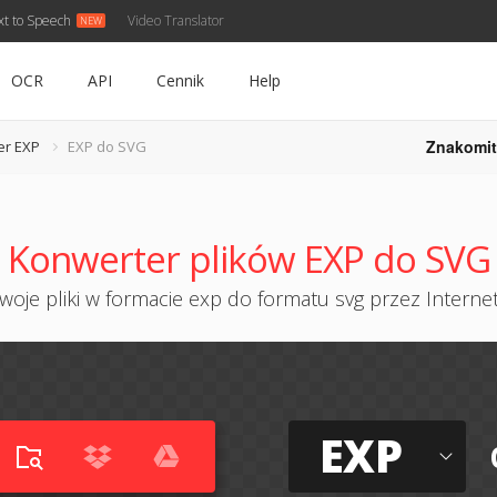
xt to Speech
Video Translator
OCR
API
Cennik
Help
Znakomit
er EXP
EXP do SVG
Konwerter plików EXP do SVG
oje pliki w formacie exp do formatu svg przez Internet
EXP