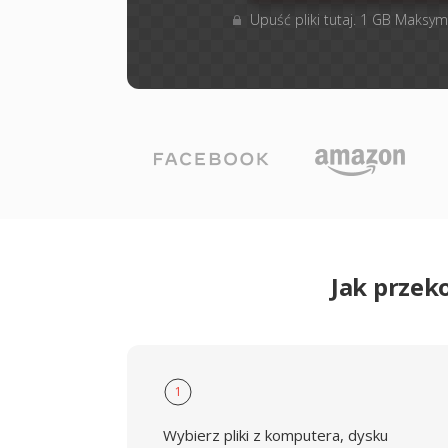
Upuść pliki tutaj. 1 GB Maksym
Jak przek
1
Wybierz pliki z komputera, dysku