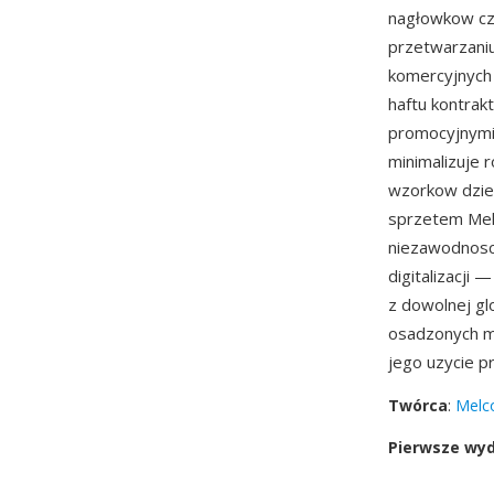
nagłowkow czy
przetwarzaniu
komercyjnych 
haftu kontrak
promocyjnymi.
minimalizuje r
wzorkow dzie
sprzetem Mel
niezawodnosc
digitalizacji
z dowolnej gl
osadzonych me
jego uzycie p
Twórca
:
Melco
Pierwsze wy