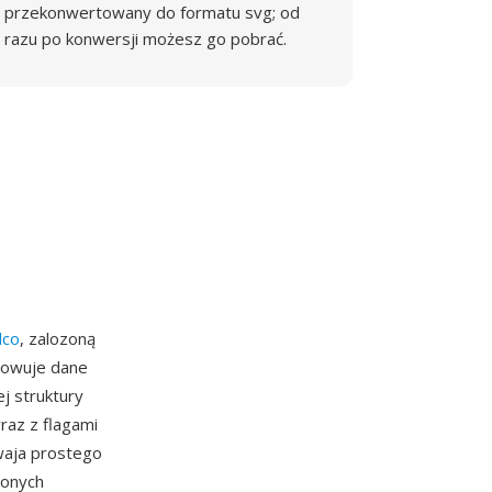
przekonwertowany do formatu svg; od
razu po konwersji możesz go pobrać.
lco
, zalozoną
howuje dane
j struktury
raz z flagami
ywaja prostego
zonych