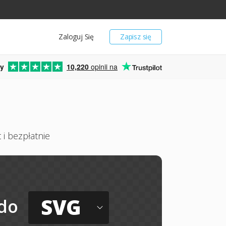
Zaloguj Się
Zapisz się
y
10,220
opinii na
 i bezpłatnie
SVG
do