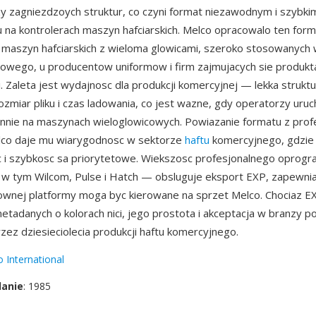
 zagniezdzoych struktur, co czyni format niezawodnym i szybki
 na kontrolerach maszyn hafciarskich. Melco opracowalo ten form
maszyn hafciarskich z wieloma glowicami, szeroko stosowanych 
towego, u producentow uniformow i firm zajmujacych sie produkt
 Zaleta jest wydajnosc dla produkcji komercyjnej — lekka struktu
ozmiar pliku i czas ladowania, co jest wazne, gdy operatorzy uruc
nnie na maszynach wieloglowicowych. Powiazanie formatu z prof
co daje mu wiarygodnosc w sektorze
haftu
komercyjnego, gdzie
 i szybkosc sa priorytetowe. Wiekszosc profesjonalnego oprog
 — w tym Wilcom, Pulse i Hatch — obsluguje eksport EXP, zapewnia
ownej platformy moga byc kierowane na sprzet Melco. Chociaz EX
tadanych o kolorach nici, jego prostota i akceptacja w branzy 
rzez dziesieciolecia produkcji haftu komercyjnego.
 International
danie
: 1985