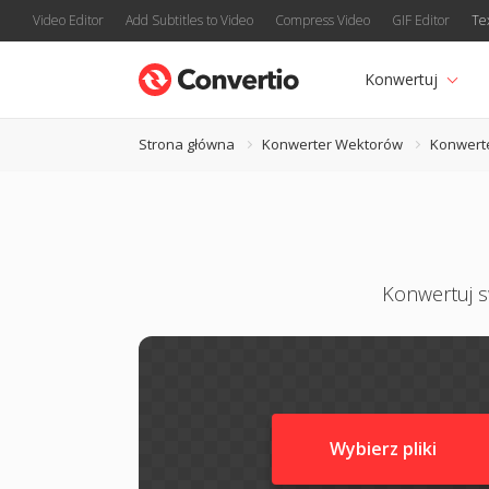
Video Editor
Add Subtitles to Video
Compress Video
GIF Editor
Te
Konwertuj
Strona główna
Konwerter Wektorów
Konwert
Konwertuj sw
Wybierz pliki