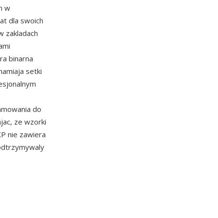
m w
at dla swoich
w zakladach
ami
ra binarna
hamiaja setki
esjonalnym
ramowania do
jac, ze wzorki
P nie zawiera
podtrzymywaly