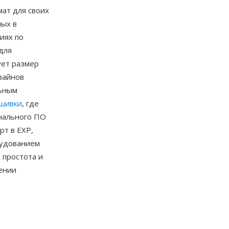
ат для своих
ых в
иях по
для
ует размер
зайнов
льным
шивки
, где
нального ПО
рт в EXP,
рудованием
 простота и
ении