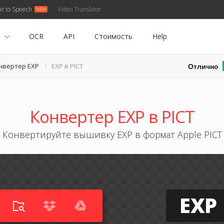
xt to Speech
Video Translator
ь
OCR
API
Стоимость
Help
Отлично
нвертер EXP
EXP в PICT
Конвертер EXP в PICT
Конвертируйте вышивку EXP в формат Apple PICT
EXP