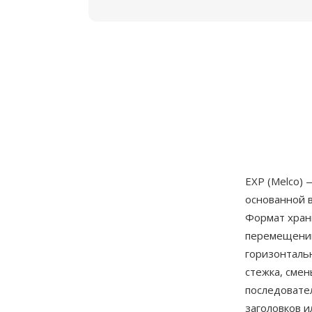
EXP (Melco)
основанной 
Формат хран
перемещений
горизонталь
стежка, сме
последовате
заголовков и