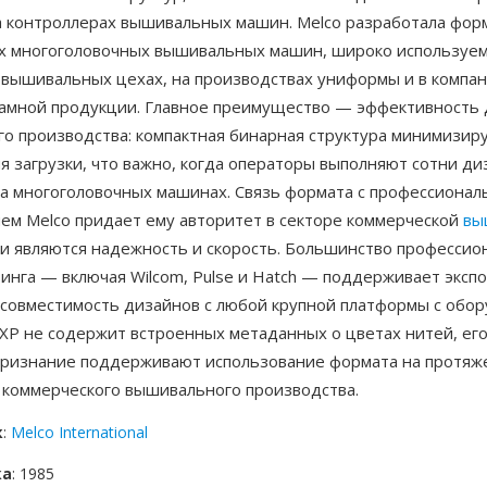
а контроллерах вышивальных машин. Melco разработала форм
х многоголовочных вышивальных машин, широко используем
 вышивальных цехах, на производствах униформы и в компан
ламной продукции. Главное преимущество — эффективность 
го производства: компактная бинарная структура минимизир
я загрузки, что важно, когда операторы выполняют сотни ди
а многоголовочных машинах. Связь формата с профессиона
ем Melco придает ему авторитет в секторе коммерческой
вы
и являются надежность и скорость. Большинство профессио
инга — включая Wilcom, Pulse и Hatch — поддерживает экспо
 совместимость дизайнов с любой крупной платформы с обо
EXP не содержит встроенных метаданных о цветах нитей, его
признание поддерживают использование формата на протяж
 коммерческого вышивального производства.
к
:
Melco International
ка
: 1985