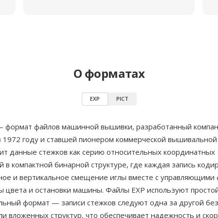
О форматах
EXP
PICT
 — формат файлов машинной вышивки, разработанный компа
в 1972 году и ставшей пионером коммерческой вышивальной
ит данные стежков как серию относительных координатных
 в компактной бинарной структуре, где каждая запись коди
ное и вертикальное смещение иглы вместе с управляющими 
ны цвета и остановки машины. Файлы EXP используют просто
льный формат — записи стежков следуют одна за другой бе
ли вложенных структур, что обеспечивает надежность и ско