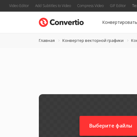
Video Editor
Add Subtitles to Video
Compress Video
GIF Editor
Te
Конвертироват
Главная
Конвертер векторной графики
Ко
Выберите файлы