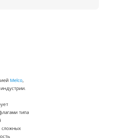
нией
Melco
,
 индустрии.
рует
флагами типа
й
з сложных
рость