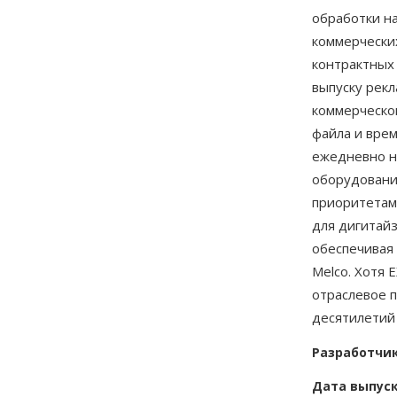
обработки н
коммерчески
контрактных
выпуску рек
коммерческо
файла и врем
ежедневно н
оборудовани
приоритетам
для дигитайз
обеспечивая
Melco. Хотя 
отраслевое 
десятилетий
Разработчи
Дата выпус