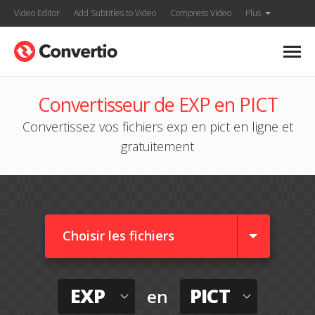
Video Editor
Add Subtitles to Video
Compress Video
Plus
Convertisseur de EXP en PICT
Convertissez vos fichiers exp en pict en ligne et
gratuitement
Choisir les fichiers
EXP
PICT
en