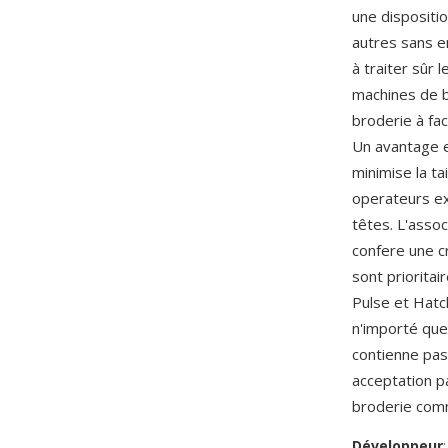
une dispositi
autres sans e
à traiter sûr
machines de b
broderie à fa
Un avantage es
minimise la t
operateurs ex
têtes. L'asso
confere une cr
sont prioritai
Pulse et Hatc
n'importé que
contienne pas
acceptation p
broderie comm
Développeur