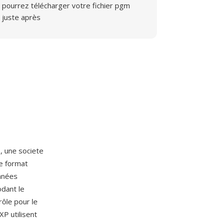
pourrez télécharger votre fichier pgm
juste après
o
, une societe
Le format
nnées
odant le
rôle pour le
XP utilisent