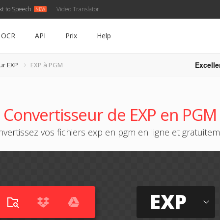
xt to Speech
Video Translator
OCR
API
Prix
Help
Excelle
ur EXP
EXP à PGM
Convertisseur de EXP en PGM
vertissez vos fichiers exp en pgm en ligne et gratuite
EXP