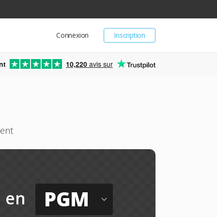
Connexion
Inscription
nt
10,220
avis sur
ment
PGM
en