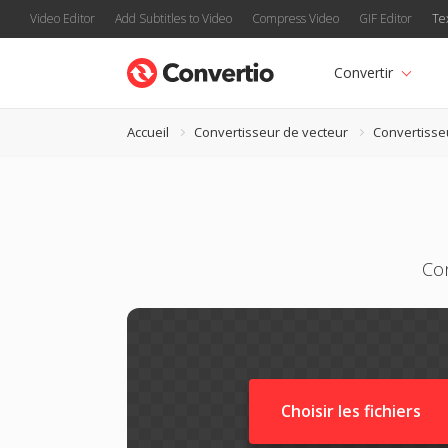
Video Editor
Add Subtitles to Video
Compress Video
GIF Editor
Te
Convertir
Accueil
Convertisseur de vecteur
Convertisse
Con
Choisir les fichiers