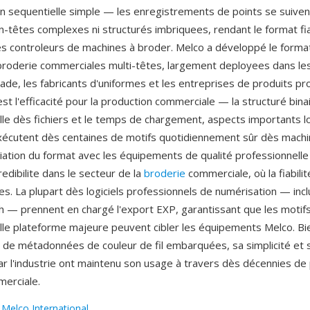
on sequentielle simple — les enregistrements de points se suivent
n-têtes complexes ni structurés imbriquees, rendant le format fi
 les controleurs de machines à broder. Melco a développé le forma
roderie commerciales multi-têtes, largement deployees dans les
cade, les fabricants d'uniformes et les entreprises de produits pr
t l'efficacité pour la production commerciale — la structuré bina
aille dès fichiers et le temps de chargement, aspects importants l
écutent dès centaines de motifs quotidiennement sûr dès machi
ciation du format avec les équipements de qualité professionnelle
edibilite dans le secteur de la
broderie
commerciale, où la fiabilité
res. La plupart dès logiciels professionnels de numérisation — inc
h — prennent en chargé l'export EXP, garantissant que les motif
lle plateforme majeure peuvent cibler les équipements Melco. Bi
 de métadonnées de couleur de fil embarquées, sa simplicité et 
ar l'industrie ont maintenu son usage à travers dès décennies de
erciale.
:
Melco International