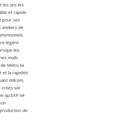
 les uns les
able et rapide
t pour ses
 ateliers de
omotionnels.
ire légère
orsque les
nes multi-
 de Melco lui
 et la rapidité
luant Wilcom,
s créés sûr
en qu'EXP né
son
 production de