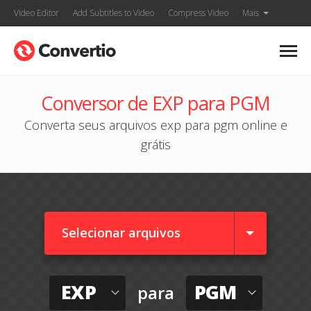
Video Editor
Add Subtitles to Video
Compress Video
Mais
Conversor de EXP para PGM
Converta seus arquivos exp para pgm online e
grátis
Selecionar arquivos
EXP
PGM
para