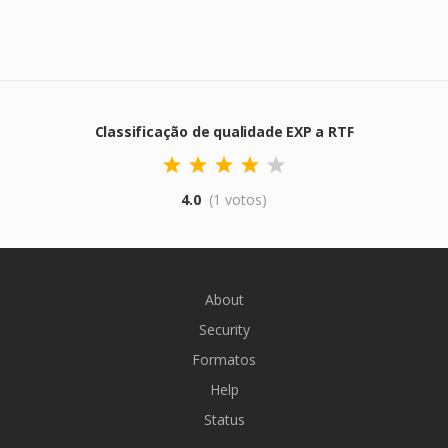
Classificação de qualidade EXP a RTF
4.0
(1 votos)
About
Security
Formatos
Help
Status