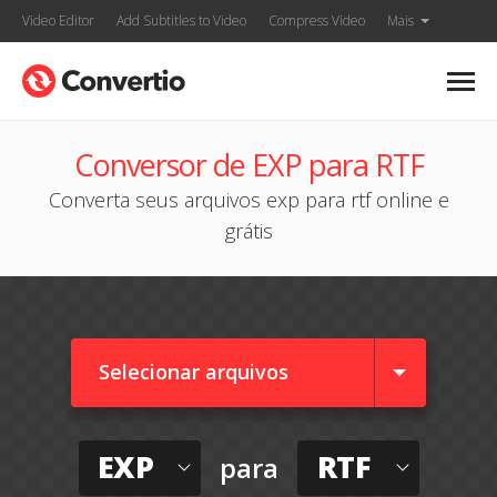
Video Editor
Add Subtitles to Video
Compress Video
Mais
Conversor de EXP para RTF
Converta seus arquivos exp para rtf online e
grátis
Selecionar arquivos
EXP
RTF
para