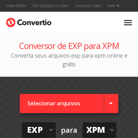
Video Editor
Add Subtitles to Video
Compress Video
Mais
Conversor de EXP para XPM
Converta seus arquivos exp para xpm online e
grátis
Selecionar arquivos
EXP
XPM
para