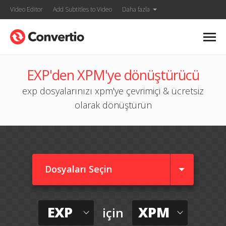
Video Editor
Add Subtitles to Video
Daha fazla
EXP'den XPM'ye dönüştürücü
exp dosyalarınızı xpm'ye çevrimiçi & ücretsiz
olarak dönüştürün
Dosyaları Seçin
EXP
XPM
için