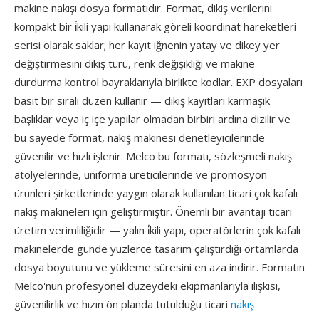
makine nakışı dosya formatıdır. Format, dikiş verilerini
kompakt bir i̇kili yapı kullanarak göreli koordinat hareketleri
serisi olarak saklar; her kayıt iğnenin yatay ve dikey yer
değiştirmesini dikiş türü, renk değişikliği ve makine
durdurma kontrol bayraklarıyla birlikte kodlar. EXP dosyaları
basit bir sıralı düzen kullanır — dikiş kayıtları karmaşık
başlıklar veya iç içe yapılar olmadan birbiri ardına dizilir ve
bu sayede format, nakış makinesi denetleyicilerinde
güvenilir ve hızlı işlenir. Melco bu formatı, sözleşmeli nakış
atölyelerinde, üniforma üreticilerinde ve promosyon
ürünleri şirketlerinde yaygın olarak kullanılan ticari çok kafalı
nakış makineleri için geliştirmiştir. Önemli bir avantajı ticari
üretim verimliliğidir — yalın i̇kili yapı, operatörlerin çok kafalı
makinelerde günde yüzlerce tasarım çalıştırdığı ortamlarda
dosya boyutunu ve yükleme süresini en aza indirir. Formatın
Melco'nun profesyonel düzeydeki ekipmanlarıyla ilişkisi,
güvenilirlik ve hızın ön planda tutulduğu ticari
nakış