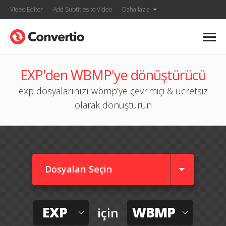
Video Editor
Add Subtitles to Video
Daha fazla
EXP'den WBMP'ye dönüştürücü
exp dosyalarınızı wbmp'ye çevrimiçi & ücretsiz
olarak dönüştürün
Dosyaları Seçin
EXP
WBMP
için