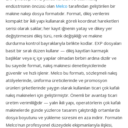
endüstrisinin öncüsü olan
Melco
tarafından geliştirilen bir
makine nakışı dosya formatıdır. Format, dikiş verilerini
kompakt bir i̇kili yapı kullanarak göreli koordinat hareketleri
serisi olarak saklar; her kayıt iğnenin yatay ve dikey yer
değiştirmesini dikiş türü, renk değişikliği ve makine
durdurma kontrol bayraklarıyla birlikte kodlar. EXP dosyaları
basit bir sıralı düzen kullanır — dikiş kayıtları karmaşık
başlıklar veya iç içe yapılar olmadan birbiri ardına dizilir ve
bu sayede format, nakış makinesi denetleyicilerinde
güvenilir ve hızlı işlenir. Melco bu formatı, sözleşmeli nakış
atölyelerinde, üniforma üreticilerinde ve promosyon
ürünleri şirketlerinde yaygın olarak kullanılan ticari çok kafalı
nakış makineleri için geliştirmiştir. Önemli bir avantajı ticari
üretim verimliliğidir — yalın i̇kili yapı, operatörlerin çok kafalı
makinelerde günde yüzlerce tasarım çalıştırdığı ortamlarda
dosya boyutunu ve yükleme süresini en aza indirir. Formatın
Melco'nun profesyonel düzeydeki ekipmanlarıyla ilişkisi,