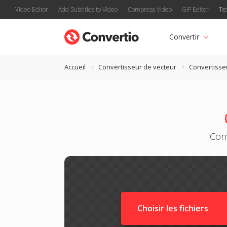
Video Editor
Add Subtitles to Video
Compress Video
GIF Editor
Te
Convertir
Accueil
Convertisseur de vecteur
Convertisse
Conv
Choisir les fichiers