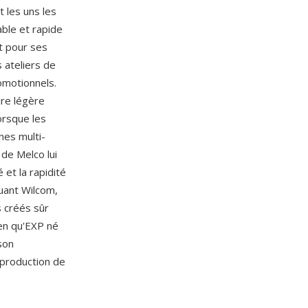
 les uns les
able et rapide
t pour ses
 ateliers de
omotionnels.
ire légère
orsque les
nes multi-
 de Melco lui
 et la rapidité
luant Wilcom,
s créés sûr
en qu'EXP né
son
 production de