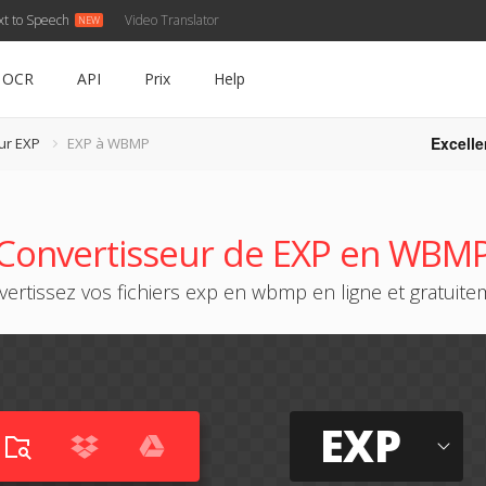
xt to Speech
Video Translator
OCR
API
Prix
Help
Excelle
ur EXP
EXP à WBMP
Convertisseur de EXP en WBM
ertissez vos fichiers exp en wbmp en ligne et gratuit
EXP