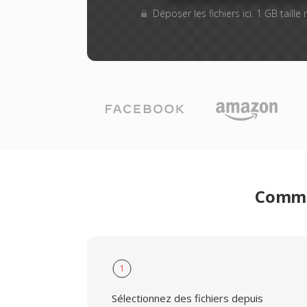
Déposer les fichiers ici. 1 GB taill
Commen
1
Sélectionnez des fichiers depuis