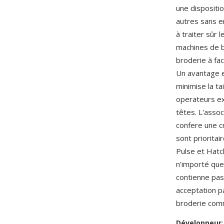
une dispositi
autres sans e
à traiter sûr
machines de b
broderie à fa
Un avantage es
minimise la t
operateurs ex
têtes. L'asso
confere une cr
sont prioritai
Pulse et Hatc
n'importé que
contienne pas
acceptation p
broderie comm
Développeur