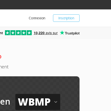
Connexion
Inscription
nt
10,220
avis sur
P
ement
WBMP
en