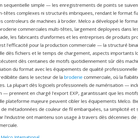
on sequentielle simple — les enregistrements de points se suivent
n-têtes complexes ni structurés imbriquees, rendant le format fi
 les controleurs de machines à broder. Melco a développé le forma
roderie commerciales multi-têtes, largement deployees dans les
cade, les fabricants d'uniformes et les entreprises de produits pr
t l'efficacité pour la production commerciale — la structuré bina
aille dès fichiers et le temps de chargement, aspects importants l
écutent dès centaines de motifs quotidiennement sûr dès machi
ciation du format avec les équipements de qualité professionnelle
edibilite dans le secteur de la
broderie
commerciale, où la fiabilité
res. La plupart dès logiciels professionnels de numérisation — inc
h — prennent en chargé l'export EXP, garantissant que les motif
lle plateforme majeure peuvent cibler les équipements Melco. Bi
 de métadonnées de couleur de fil embarquées, sa simplicité et 
ar l'industrie ont maintenu son usage à travers dès décennies de
erciale.
:
Melco International