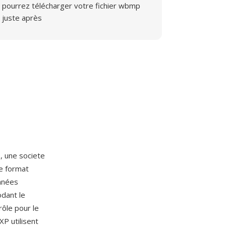
pourrez télécharger votre fichier wbmp
juste après
o
, une societe
Le format
nnées
odant le
rôle pour le
XP utilisent