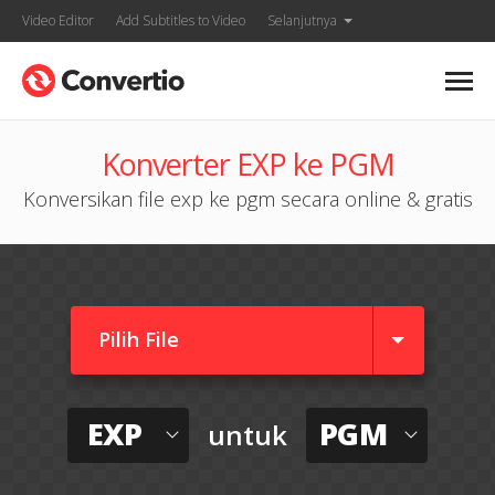
Video Editor
Add Subtitles to Video
Selanjutnya
Konverter EXP ke PGM
Konversikan file exp ke pgm secara online & gratis
Pilih File
EXP
PGM
untuk